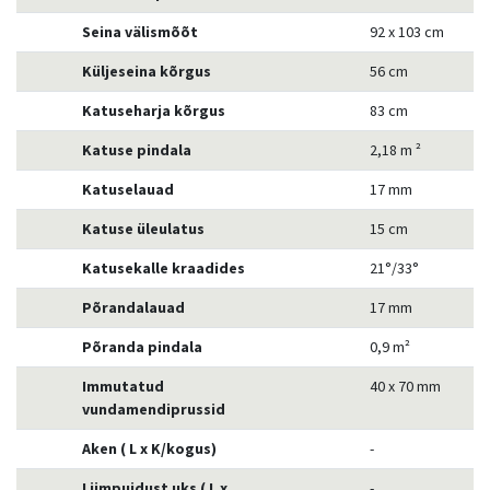
Seina välismõõt
92 x 103 cm
Küljeseina kõrgus
56 cm
Katuseharja kõrgus
83 cm
Katuse pindala
2,18 m ²
Katuselauad
17 mm
Katuse üleulatus
15 cm
Katusekalle kraadides
21°/33°
Põrandalauad
17 mm
Põranda pindala
0,9 m²
Immutatud
40 x 70 mm
vundamendiprussid
Aken ( L x K/kogus)
-
Liimpuidust uks ( L x
-