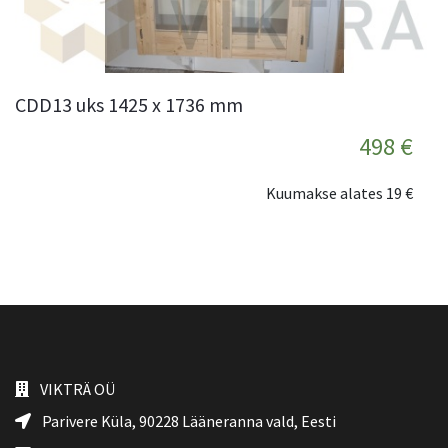
CDD13 uks 1425 x 1736 mm
498 €
Kuumakse alates
19 €
VIKTRÄ OÜ
Parivere Küla, 90228
Lääneranna vald
, Eesti