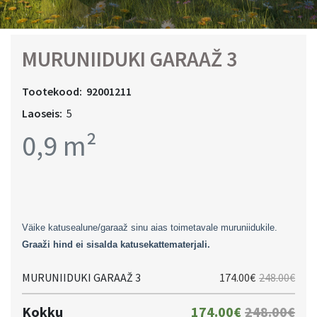
MURUNIIDUKI GARAAŽ 3
Tootekood:
92001211
Laoseis:
5
0,9 m²
Väike katusealune/garaaž sinu aias toimetavale muruniidukile.
Graaži hind ei sisalda
katusekattematerjali
.
MURUNIIDUKI GARAAŽ 3
174.00€
248.00€
Kokku
174.00€
248.00€