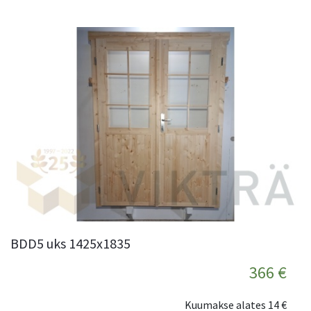
BDD5 uks 1425x1835
366 €
Kuumakse alates
14 €