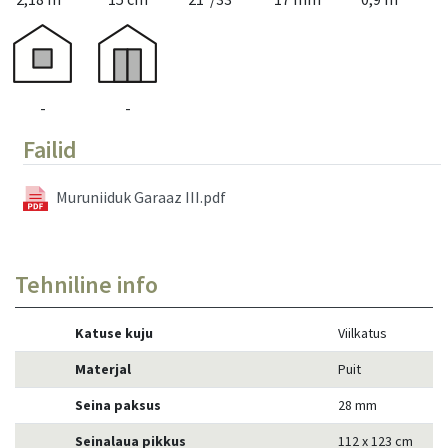
-
-
Failid
Muruniiduk Garaaz III.pdf
Tehniline info
Katuse kuju
Viilkatus
Materjal
Puit
Seina paksus
28 mm
Seinalaua pikkus
112 x 123 cm