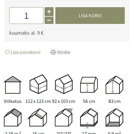
LISA KORVI
kuumaks al.
9 €
Lisa soovikorvi
Võrdle
Viilkatus
112 x 123 cm
92 x 103 cm
56 cm
83 cm
2,18 m ²
15 cm
21°/33°
17 mm
0,9 m²