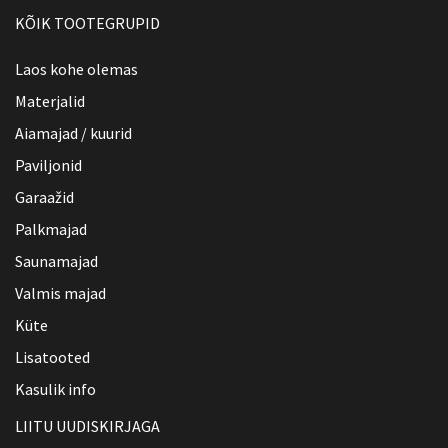
KÕIK TOOTEGRUPID
Laos kohe olemas
Materjalid
Aiamajad / kuurid
Paviljonid
Garaažid
Palkmajad
Saunamajad
Valmis majad
Küte
Lisatooted
Kasulik info
LIITU UUDISKIRJAGA