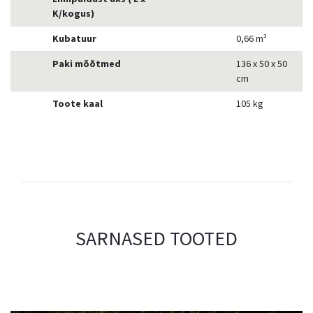
K/kogus)
Kubatuur
0,66 m³
Paki mõõtmed
136 x 50 x 50
cm
Toote kaal
105 kg
SARNASED TOOTED