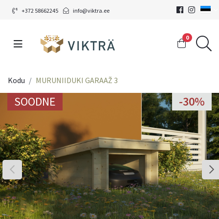
+372 58662245
info@viktra.ee
0
Kodu
MURUNIIDUKI GARAAŽ 3
SOODNE
-30%