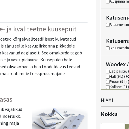
Aluspinna mat
Katusema
Bituumensin
- ja kvaliteetne kuusepuit
detud kõrgekvaliteedilisest kuivatatud
Katusema
is tänu selle kasvupiirkonna pikkadele
Bituumensin
n kasvanud aeglaselt. See omakorda tagab
use ja vastupidavuse. Kuusepuidu hele
Woodex A
esed oksakohad ja hea töödeldavus teevad
Läbipaistev 
e materjali meie fressprussmajade
Hall (9 L)
(+
Pruun (9 L)
Kollane (9 L
Must (9 L)
(
Punane (9 L
asas
MIAMI
Roheline (9 
Sinine (9 L)
k vajalikud
Kokku
Valge (9 L)
(
linderlukk.
 ning maja
Woodex W