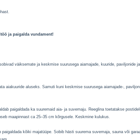
ohast.
ltöö ja paigalda vundament!
sobivad väiksemate ja keskmise suurusega aiamajade, kuuride, paviljonide ja 
data aiakuuride aluseks. Samuti kuni keskmise suurusega aiamajade-, pavilj
ldab paigaldada ka suuremaid aia- ja suvemaju. Reeglina toetatakse postidele
tõuseb maapinnast ca 25–35 cm kõrgusele. Keskmine kulukus.
paigaldada kõiki majatüüpe. Sobib hästi suurema suvemaja, sauna või garaa
ukam.