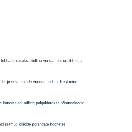
lehtlate aluseks. Selline vundament on lihtne ja
onide- ja suvemajade vundamendiks. Keskmine
 kandetalad, millele paigaldatakse põrandalaagid.
ži (samuti kõikide põrandata hoonete)