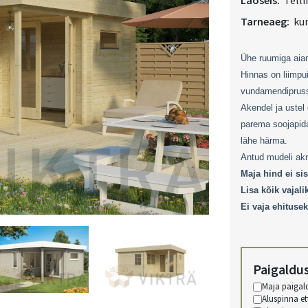
Laoseis:
Telli
Tarneaeg:
kun
Ühe ruumiga aiam
Hinnas on liimpu
vundamendiprussi
Akendel ja ustel
parema soojapida
lähe härma.
Antud mudeli akn
Maja hind ei sis
Lisa kõik vajali
Ei vaja ehitusek
Paigaldu
Maja paigal
Aluspinna e