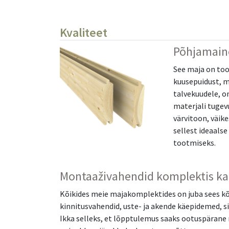
Kvaliteet
Põhjamaine
See maja on too
kuusepuidust, m
talvekuudele, o
materjali tugev
värvitoon, väik
sellest ideaals
tootmiseks.
Montaaživahendid komplektis ka
Kõikides meie majakomplektides on juba sees kõi
kinnitusvahendid, uste- ja akende käepidemed, si
Ikka selleks, et lõpptulemus saaks ootuspärane