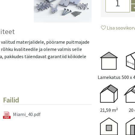
Läbipaistev 
Hall (9 L)
(+
Pruun (9 L)
Kollane (9 L
Lisa soovikorv
Must (9 L)
(
iteet
Punane (9 L
Roheline (9 
t valitud materjalidele, pöörame puitmajade
Sinine (9 L)
rõhku kvaliteedile ja oleme valmis selle
Valge (9 L)
(
a, pakkudes täiendavat garantiid kõikidele
Värvimin
Kahekordne
Lamekatus
500 x 
Juurde so
Failid
600 x 600 c
600 x 700 c
21,59 m²
20
700 x 700 c
Miami_40.pdf