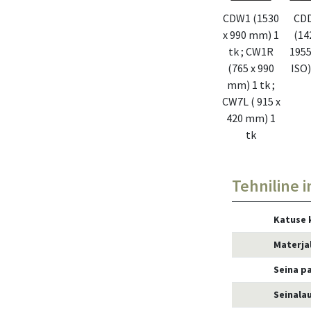
CDW1 (1530
CD
x 990 mm) 1
(14
tk ; CW1R
195
(765 x 990
ISO)
mm) 1 tk ;
CW7L ( 915 x
420 mm) 1
tk
Tehniline i
Katuse 
Materja
Seina p
Seinala