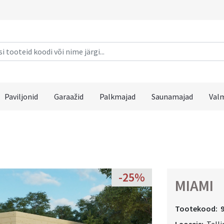
Paviljonid
Garaažid
Palkmajad
Saunamajad
Val
-25%
MIAMI
Tootekood: