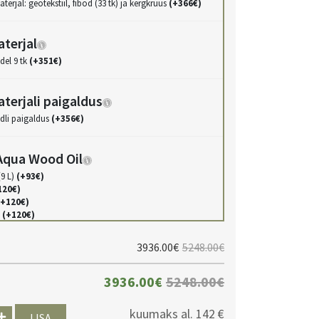
erjal: geotekstiil, fibod (33 tk) ja kergkruus
(+366€)
terjal
del 9 tk
(+351€)
terjali paigaldus
dli paigaldus
(+356€)
qua Wood Oil
(9 L)
(+93€)
120€)
(+120€)
)
(+120€)
+120€)
)
(+120€)
3936.00€
5248.00€
L)
(+120€)
(+120€)
+120€)
3936.00€
5248.00€
kuumaks al.
142 €
ood Oil
LISA