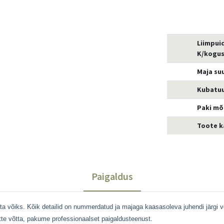
Liimpuid
K/kogus
Maja su
Kubatu
Paki m
Toote k
Paigaldus
vata võiks. Kõik detailid on nummerdatud ja majaga kaasasoleva juhendi järgi
 ette võtta, pakume professionaalset paigaldusteenust.