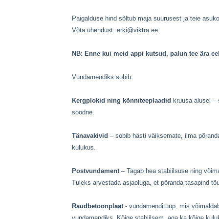
Paigalduse hind sõltub maja suurusest ja teie asuk
Võta ühendust:
erki@viktra.ee
NB: Enne kui meid appi kutsud, palun tee ära ee
Vundamendiks sobib:
Kergplokid ning kõnniteeplaadid
kruusa alusel – 
soodne.
Tänavakivid
– sobib hästi väiksemate, ilma põran
kulukus.
Postvundament
– Tagab hea stabiilsuse ning võima
Tuleks arvestada asjaoluga, et põranda tasapind 
Raudbetoonplaat
- vundamenditüüp, mis võimaldab 
vundamendiks. Kõige stabiilsem, aga ka kõige kul