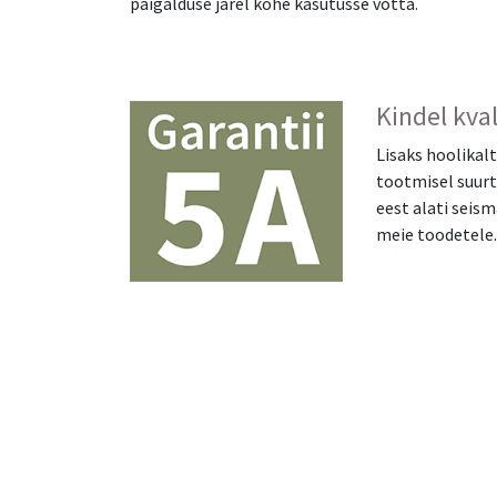
paigalduse järel kohe kasutusse võtta.
Kindel kval
Lisaks hoolikal
tootmisel suurt 
eest alati seism
meie toodetele.