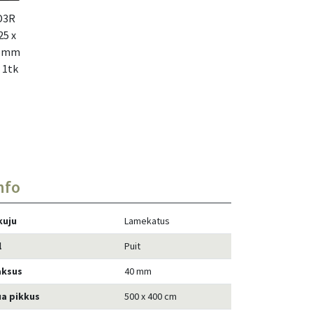
D3R
25 x
5mm
 1tk
nfo
kuju
Lamekatus
l
Puit
aksus
40 mm
ua pikkus
500 x 400 cm