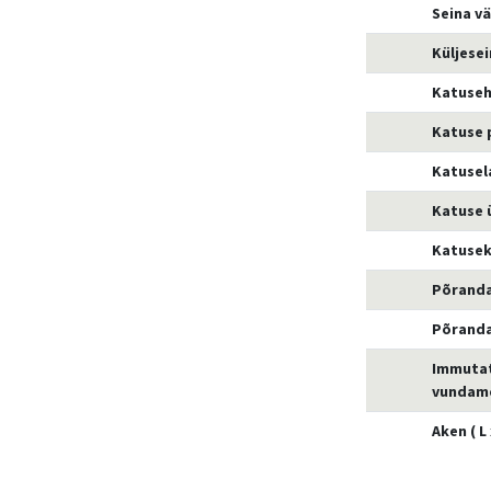
Seina v
Küljese
Katuseh
Katuse 
Katusel
Katuse 
Katusek
Põrand
Põranda
Immuta
vundame
Aken ( L