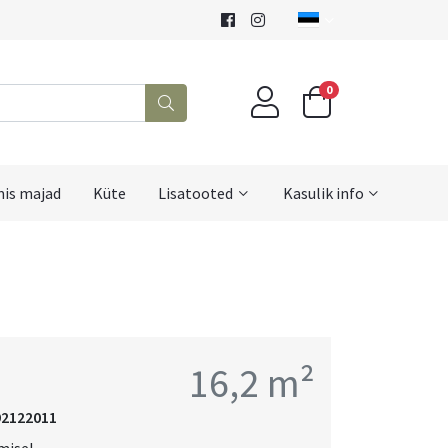
0
mis majad
Küte
Lisatooted
Kasulik info
16,2 m²
92122011