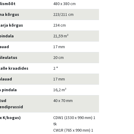
älismõõt
480 x 380 cm
ina kõrgus
223/211 cm
arja kõrgus
234 cm
pindala
21,59 m²
auad
17 mm
üleulatus
20 cm
alle kraadides
2 °
alauad
17 mm
 pindala
16,2 m²
tud
40 x 70 mm
ndiprussid
 x K/kogus)
CDW1 (1530 x 990 mm) 1
tk
CW1R (765 x 990 mm) 1