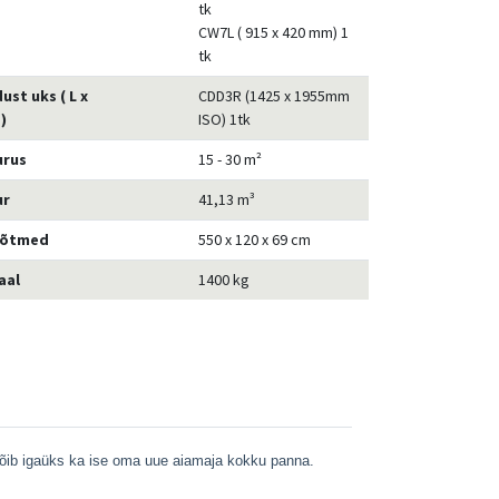
tk
CW7L ( 915 x 420 mm) 1
tk
ust uks ( L x
CDD3R (1425 x 1955mm
)
ISO) 1tk
urus
15 - 30 m²
ur
41,13 m³
õõtmed
550 x 120 x 69 cm
aal
1400 kg
 võib igaüks ka ise oma uue aiamaja kokku panna.