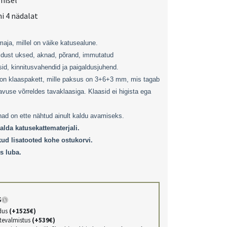
misel
i 4 nädalat
aja, millel on väike katusealune.
idust uksed, aknad, põrand, immutatud
d, kinnitusvahendid ja paigaldusjuhend.
 on klaaspakett, mille paksus on 3+6+3 mm, mis tagab
vuse võrreldes tavaklaasiga. Klaasid ei higista ega
ad on ette nähtud ainult kaldu avamiseks.
alda katusekattematerjali.
kud lisatooted kohe ostukorvi.
s luba.
s
dus
(+1525€)
ttevalmistus
(+539€)