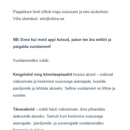
Paigalduse hind sõltub maja suurusest ja teie asukohast.
Võta ühendust:
erki@viktra.ee
NB: Enne kui meid appi kutsud, palun tee ära eeltöö ja
paigalda vundament!
Vundamendiks sobib:
Kergplokid ning kõnniteeplaadid
kruusa alusel – sobivad
väiksemate ja keskmise suurusega aiamajade, kuuride,
paviljonide ja lehtlate aluseks. Selline vundament on lihtne ja
soodne.
Tänavakivid
– sobib hästi väiksemate, ilma põrandata
aiakuuride aluseks. Samuti kuni keskmise suurusega
aiamajade-, paviljonide- ja suvemajade vundamendiks.