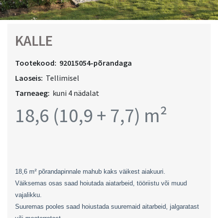
KALLE
Tootekood:
92015054-põrandaga
Laoseis:
Tellimisel
Tarneaeg:
kuni 4 nädalat
18,6 (10,9 + 7,7) m²
18,6 m² põrandapinnale mahub kaks väikest aiakuuri.
Väiksemas osas saad hoiutada aiatarbeid, tööriistu või muud
vajalikku.
Suuremas pooles saad hoiustada suuremaid aitarbeid, jalgaratast