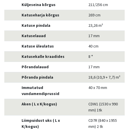
Küljeseina kõrgus
211/256 cm
Katuseharja kõrgus
269 cm
Katuse pindala
23,26 m²
Katuselauad
17 mm
Katuse üleulatus
40 cm
Katusekalle kraadides
8 °
Põrandalauad
17 mm
Põranda pindala
18,6 (10,9 + 7,7) m²
Immutatud
40 x 70 mm
vundamendiprussid
Aken ( L x K/kogus)
CDW1 (1530 x 990
mm) 1tk
Liimpuidust uks ( L x
CD7R (840 x 1955
K/kogus)
mm) 2 tk