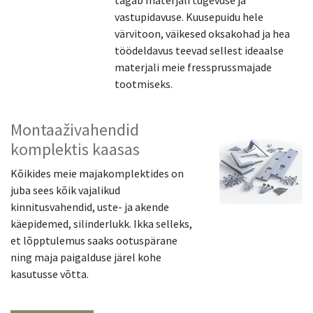
tagab materjali tugevuse ja
vastupidavuse. Kuusepuidu hele
värvitoon, väikesed oksakohad ja hea
töödeldavus teevad sellest ideaalse
materjali meie fressprussmajade
tootmiseks.
Montaaživahendid
komplektis kaasas
Kõikides meie majakomplektides on
juba sees kõik vajalikud
kinnitusvahendid, uste- ja akende
käepidemed, silinderlukk. Ikka selleks,
et lõpptulemus saaks ootuspärane
ning maja paigalduse järel kohe
kasutusse võtta.