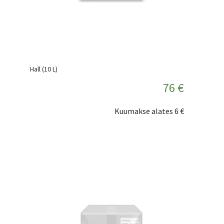
Hall (10 L)
76 €
Kuumakse alates
6 €