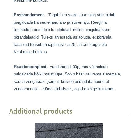
Keskmine kulukus.
Postvundament
– Tagab hea stabiilsuse ning võimaldab
paigaldada ka suuremaid aia- ja suvemaju. Reeglina
toetatakse postidele kandetalad, millele paigaldatakse
põrandalaagid. Tuleks arvestada asjaoluga, et põranda
tasapind tõuseb maapinnast ca 25–35 cm kõrgusele.
Keskmine kulukus.
Raudbetoonplaat
- vundamenditüüp, mis võimaldab
paigaldada kõiki majatüüpe. Sobib hästi suurema suvemaja,
sauna või garaaži (samuti kõikide põrandata hoonete)
vundamendiks. Kõige stabiilsem, aga ka kõige kulukam.
Additional products