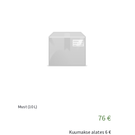
Must (10 L)
76 €
Kuumakse alates
6 €