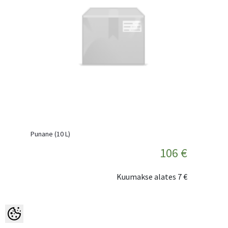
Punane (10 L)
106 €
Kuumakse alates
7 €