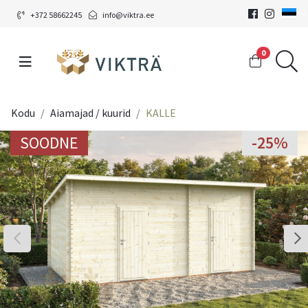
+372 58662245
info@viktra.ee
0
Kodu
Aiamajad / kuurid
KALLE
SOODNE
SOODNE
-25%
-25%