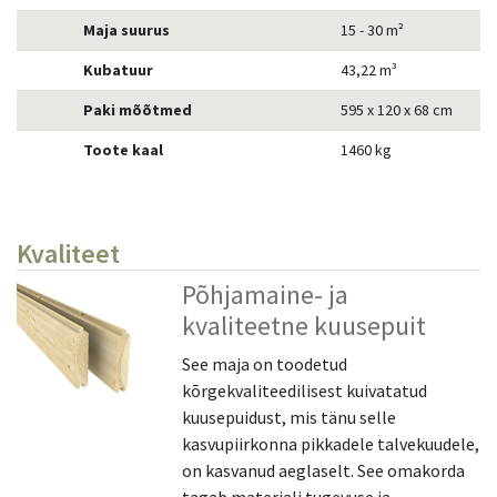
Maja suurus
15 - 30 m²
Kubatuur
43,22 m³
Paki mõõtmed
595 x 120 x 68 cm
Toote kaal
1460 kg
Kvaliteet
Põhjamaine- ja
kvaliteetne kuusepuit
See maja on toodetud
kõrgekvaliteedilisest kuivatatud
kuusepuidust, mis tänu selle
kasvupiirkonna pikkadele talvekuudele,
on kasvanud aeglaselt. See omakorda