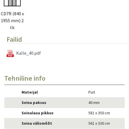
CD7R (840 x
1955 mm) 2
tk
Failid
Kalle_40.pdf
Tehniline info
Materjal
Puit
Seina paksus
40 mm
Seinalaua pikkus
581 x 350 cm
Seina välismõõt
561 x 330 cm