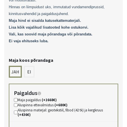
või mootorratast.
Hinnas on liimpuidust uks, immutatud vundamendiprussid,
kinnitusvahendid ja paigaldusjuhend.
Maja hind ei sisalda katusekattematerjali.
Lisa kõik vajalikud lisatooted kohe ostukorvi.
Vali, kas soovid maja põrandaga või põrandata.
Ei vaja ehituseks luba.
Maja koos põrandaga
JAH
EI
Paigaldus
Maja paigaldus
(+1668€)
Aluspinna ettevalmistus
(+680€)
Aluspinna materjal: geotekstiil, fibod (42 tk) ja kergkruus
(+436€)