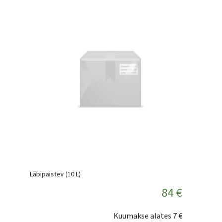
Läbipaistev (10 L)
84 €
Kuumakse alates
7 €