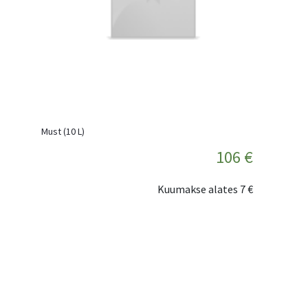
Must (10 L)
106 €
Kuumakse alates
7 €