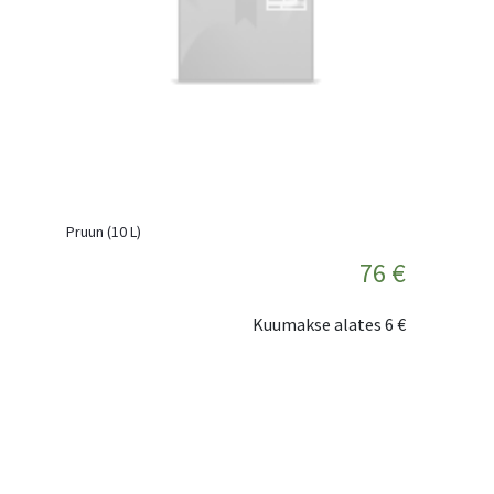
Pruun (10 L)
76 €
Kuumakse alates
6 €