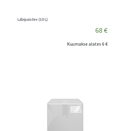
Läbipaistev (10 L)
68 €
Kuumakse alates
6 €