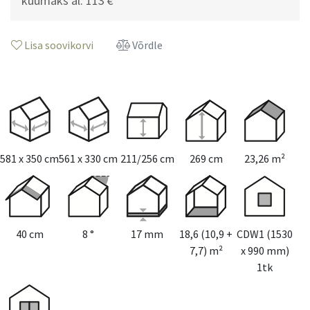
kuumaks al.
113 €
Pruun (10 L)
(+106€)
Kollane (10 L)
(+106€)
Must (10 L)
(+106€)
Lisa soovikorvi
Võrdle
Punane (10 L)
(+106€)
Roheline (10 L)
(+106€)
Sinine (10 L)
(+106€)
Valge (10 L)
(+106€)
Värvimine
Kahekordne värvimine
(+1025€)
581 x 350 cm
561 x 330 cm
211/256 cm
269 cm
23,26 m²
Juurde sobivad terrassid
600 x 600 cm
(+1001€)
600 x 700 cm
(+1088€)
700 x 700 cm
(+1220€)
40 cm
8 °
17 mm
18,6 (10,9 +
CDW1 (1530
7,7) m²
x 990 mm)
1tk