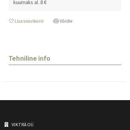
kuumaks al.
8 €
Lisa soovikorvi
Võrdle
Tehniline info
VIKTRÄ OÜ