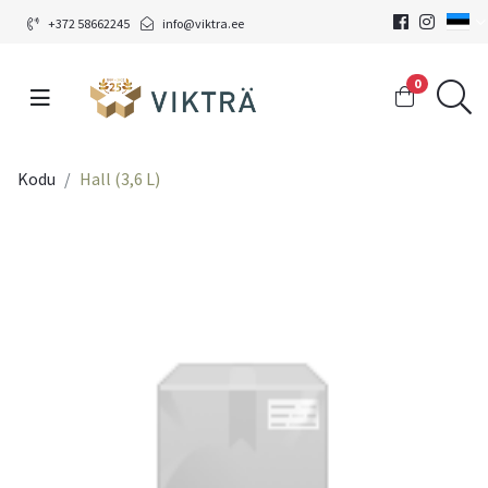
+372 58662245
info@viktra.ee
0
Kodu
Hall (3,6 L)