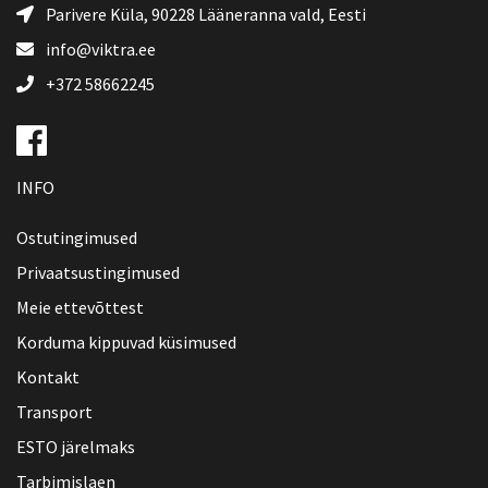
Parivere Küla, 90228
Lääneranna vald
, Eesti
info@viktra.ee
+372 58662245
INFO
Ostutingimused
Privaatsustingimused
Meie ettevõttest
Korduma kippuvad küsimused
Kontakt
Transport
ESTO järelmaks
Tarbimislaen