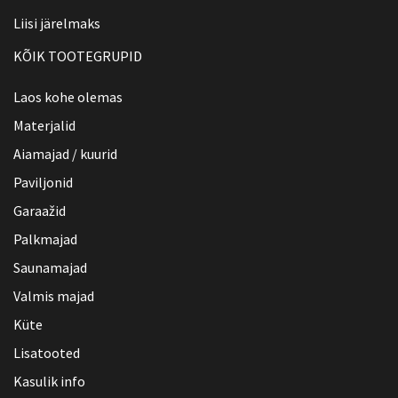
Liisi järelmaks
KÕIK TOOTEGRUPID
Laos kohe olemas
Materjalid
Aiamajad / kuurid
Paviljonid
Garaažid
Palkmajad
Saunamajad
Valmis majad
Küte
Lisatooted
Kasulik info