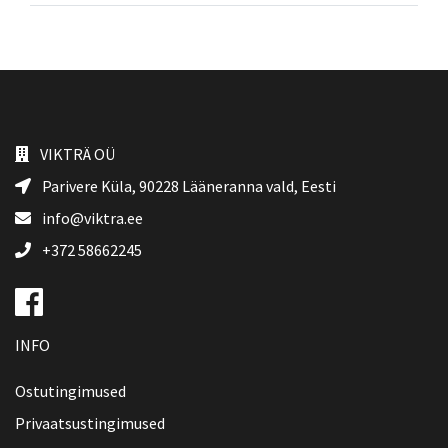
VIKTRÄ OÜ
Parivere Küla, 90228
Lääneranna vald
, Eesti
info@viktra.ee
+372 58662245
INFO
Ostutingimused
Privaatsustingimused