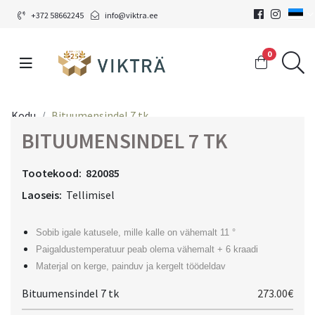
+372 58662245
info@viktra.ee
0
Kodu
Bituumensindel 7 tk
BITUUMENSINDEL 7 TK
Tootekood:
820085
Laoseis:
Tellimisel
Sobib igale katusele, mille kalle on vähemalt 11 °
Paigaldustemperatuur peab olema vähemalt + 6 kraadi
Materjal on kerge, painduv ja kergelt töödeldav
Bituumensindel 7 tk
273.00€