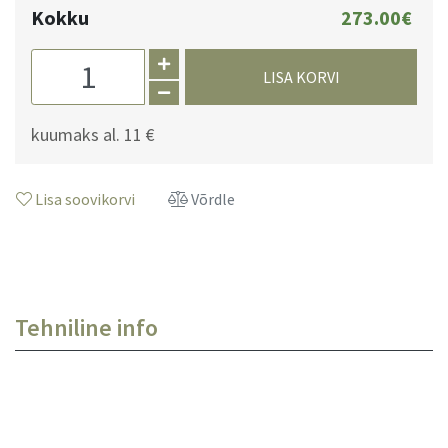
Kokku
273.00€
LISA KORVI
kuumaks al.
11 €
Lisa soovikorvi
Võrdle
Tehniline info