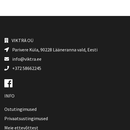
VIKTRÄ OÜ
Parivere Küla, 90228
Lääneranna vald
, Eesti
info@viktra.ee
+372 58662245
INFO
Ostutingimused
Privaatsustingimused
Meie ettevõttest