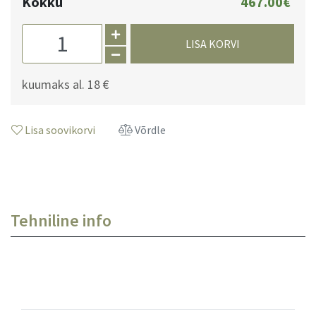
Kokku
467.00€
LISA KORVI
kuumaks al.
18 €
Lisa soovikorvi
Võrdle
Tehniline info