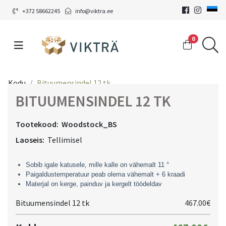
+372 58662245
info@viktra.ee
0
Kodu
Bituumensindel 12 tk
BITUUMENSINDEL 12 TK
Tootekood:
Woodstock_BS
Laoseis:
Tellimisel
Sobib igale katusele, mille kalle on vähemalt 11 °
Paigaldustemperatuur peab olema vähemalt + 6 kraadi
Materjal on kerge, painduv ja kergelt töödeldav
Bituumensindel 12 tk
467.00€