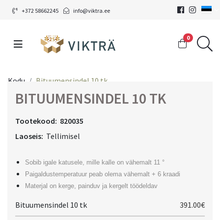
+372 58662245
info@viktra.ee
0
Kodu
Bituumensindel 10 tk
BITUUMENSINDEL 10 TK
Tootekood:
820035
Laoseis:
Tellimisel
Sobib igale katusele, mille kalle on vähemalt 11 °
Paigaldustemperatuur peab olema vähemalt + 6 kraadi
Materjal on kerge, painduv ja kergelt töödeldav
Bituumensindel 10 tk
391.00€