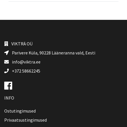
VIKTRÄ OÜ
Parivere Küla, 90228
Lääneranna vald
, Eesti
info@viktra.ee
+372 58662245
INFO
Ostutingimused
Privaatsustingimused