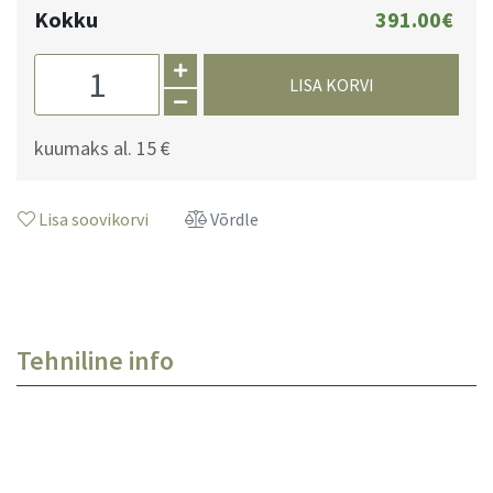
Kokku
391.00€
LISA KORVI
kuumaks al.
15 €
Lisa soovikorvi
Võrdle
Tehniline info