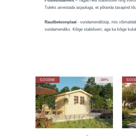
Postvundament
– Tagab hea stabiilsuse ning võima
Tuleks arvestada asjaoluga, et põranda tasapind 
Raudbetoonplaat
- vundamenditüüp, mis võimaldab 
vundamendiks. Kõige stabiilsem, aga ka kõige kul
SOODNE
SOODNE
-30%
-30%
SOO