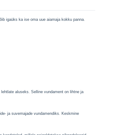
 võib igaüks ka ise oma uue aiamaja kokku panna.
lehtlate aluseks. Selline vundament on lihtne ja
onide- ja suvemajade vundamendiks. Keskmine