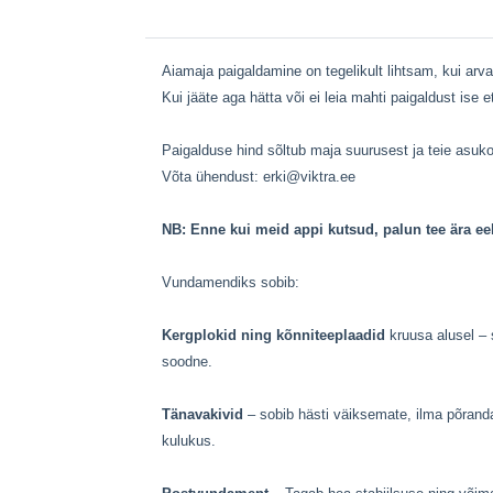
Aiamaja paigaldamine on tegelikult lihtsam, kui ar
Kui jääte aga hätta või ei leia mahti paigaldust ise
Paigalduse hind sõltub maja suurusest ja teie asuk
Võta ühendust:
erki@viktra.ee
NB: Enne kui meid appi kutsud, palun tee ära ee
Vundamendiks sobib:
Kergplokid ning kõnniteeplaadid
kruusa alusel – 
soodne.
Tänavakivid
– sobib hästi väiksemate, ilma põrand
kulukus.