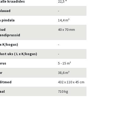
alle kraadides
22,5 °
alauad
-
 pindala
14,4 m²
tud
40 x 70 mm
ndiprussid
 x K/kogus)
-
ust uks ( L x K/kogus)
-
urus
5 - 15 m²
ur
38,6 m³
õõtmed
432 x 110 x 45 cm
aal
710 kg