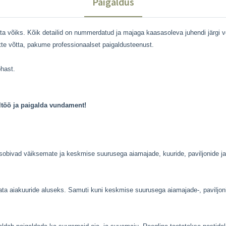
Paigaldus
vata võiks. Kõik detailid on nummerdatud ja majaga kaasasoleva juhendi järgi
 ette võtta, pakume professionaalset paigaldusteenust.
ohast.
ltöö ja paigalda vundament!
sobivad väiksemate ja keskmise suurusega aiamajade, kuuride, paviljonide ja 
ata aiakuuride aluseks. Samuti kuni keskmise suurusega aiamajade-, pavilj