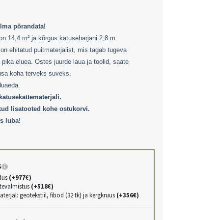
ilma põrandata!
 on 14,4 m² ja kõrgus katuseharjani 2,8 m.
on ehitatud puitmaterjalist, mis tagab tugeva
 pika eluea. Ostes juurde laua ja toolid, saate
dusa koha terveks suveks.
duaeda.
katusekattematerjali.
kud lisatooted kohe ostukorvi.
s luba!
s
dus
(+977€)
ttevalmistus
(+518€)
erjal: geotekstiil, fibod (32 tk) ja kergkruus
(+356€)