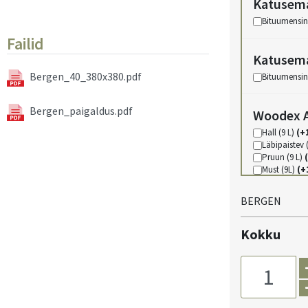
Katusema
Bituumensin
Failid
Katusema
Bergen_40_380x380.pdf
Bituumensin
Bergen_paigaldus.pdf
Woodex A
Hall (9 L)
(+
Läbipaistev 
Pruun (9 L)
Must (9L)
(+
Punane (9L
Roheline (9
BERGEN
Sinine (9L)
(
Valge (9L)
(
Kokku
Kollane (9 L
Woodex W
Läbipaistev 
Hall (9 L)
(+