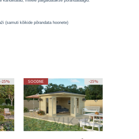
 kandetalad, millele paigaldatakse põrandalaagid.
ži (samuti kõikide põrandata hoonete)
-25%
SOODNE
-25%