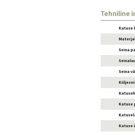
Tehniline i
Katuse 
Materja
Seina p
Seinala
Seina v
Küljese
Katuseh
Katuse 
Katusel
Katuse 