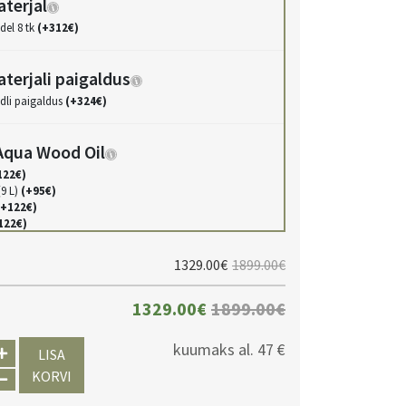
terjal
del 8 tk
(+312€)
terjali paigaldus
dli paigaldus
(+324€)
qua Wood Oil
122€)
(9 L)
(+95€)
(+122€)
122€)
)
(+122€)
L)
(+122€)
1329.00€
1899.00€
+122€)
+122€)
)
(+122€)
1329.00€
1899.00€
kuumaks al.
47 €
ood Oil
LISA
KORVI
(9 L)
(+93€)
119€)