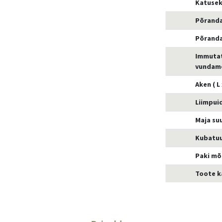
Katusek
Põrand
Põranda
Immuta
vundame
Aken ( L
Liimpuid
Maja su
Kubatu
Paki m
Toote k