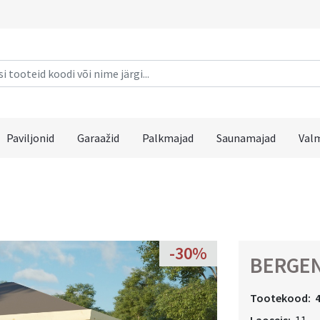
Paviljonid
Garaažid
Palkmajad
Saunamajad
Val
-30%
BERGE
Tootekood: