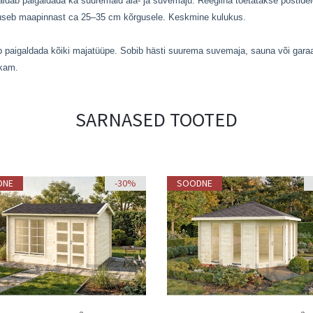
ldab paigaldada ka suuremaid aia- ja suvemaju. Reeglina toetatakse postidele
tõuseb maapinnast ca 25–35 cm kõrgusele. Keskmine kulukus.
paigaldada kõiki majatüüpe. Sobib hästi suurema suvemaja, sauna või garaa
ukam.
SARNASED TOOTED
DNE
-30%
SOODNE