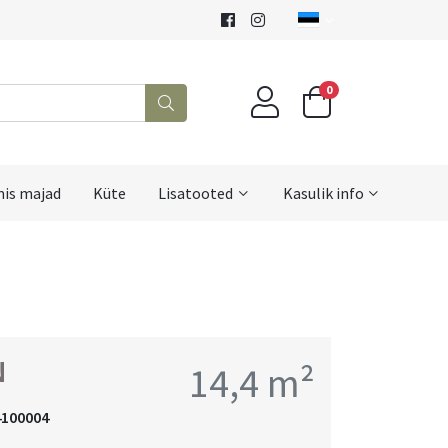
0
mis majad
Küte
Lisatooted
Kasulik info
N
14,4 m²
4100004