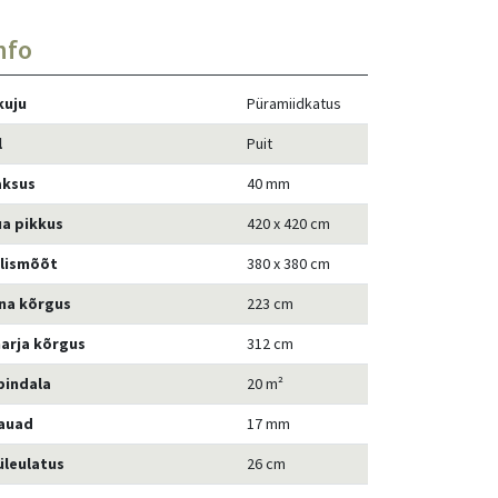
nfo
kuju
Püramiidkatus
l
Puit
aksus
40 mm
ua pikkus
420 x 420 cm
älismõõt
380 x 380 cm
ina kõrgus
223 cm
arja kõrgus
312 cm
pindala
20 m²
auad
17 mm
üleulatus
26 cm