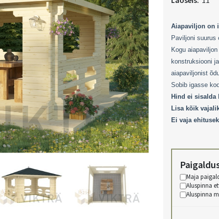
Laoseis:
11
Aiapaviljon on 
Paviljoni suurus
Kogu aiapaviljon 
konstruksiooni ja
aiapaviljonist õ
Sobib igasse ko
Hind ei sisalda 
Lisa kõik vajali
Ei vaja ehitusek
Paigaldu
Maja paigal
Aluspinna e
Aluspinna mat