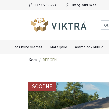
+372 58662245
info@viktra.ee
Laos kohe olemas
Materjalid
Aiamajad / kuurid
Kodu
BERGEN
SOODNE