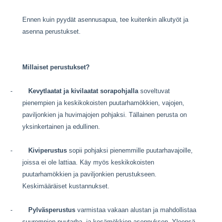
Ennen kuin pyydät asennusapua, tee kuitenkin alkutyöt ja
asenna perustukset.
Millaiset perustukset?
-
Kevytlaatat ja kivilaatat sorapohjalla
soveltuvat
pienempien ja keskikokoisten puutarhamökkien, vajojen,
paviljonkien ja huvimajojen pohjaksi. Tällainen perusta on
yksinkertainen ja edullinen.
-
Kiviperustus
sopii pohjaksi pienemmille puutarhavajoille,
joissa ei ole lattiaa. Käy myös keskikokoisten
puutarhamökkien ja paviljonkien perustukseen.
Keskimääräiset kustannukset.
-
Pylväsperustus
varmistaa vakaan alustan ja mahdollistaa
suurempien puutarha- ja kesämökkien asennuksen. Yleensä