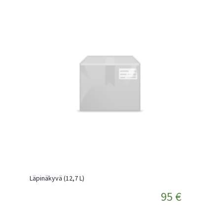
Läpinäkyvä (12,7 L)
95 €