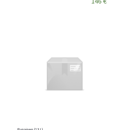
146 €
Punainen (13 L)