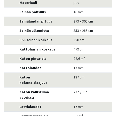
Materiaali
puu
Seinän paksuus
40 mm
Seinälaudan pituus
373 x 305 cm
Seinän ulkomitta
353 x 285 cm
Sivuseinän korkeus
350 cm
Kattoharjan korkeus
479 cm
Katon pinta-ala
22,6 m²
Kattolaudat
17 mm
Katon
137 cm
kokonaislaajuus
Katon kallistuma
27 ° / 11°
asteissa
Lattialaudat
17 mm