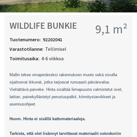
WILDLIFE BUNKIE
9,1 m²
Tuotenumero:
92202041
Varastotilanne:
Tellimisel
Toimitusaika:
4-6 viikkoa
Mallin tekee omaperäiseksi rakennuksen muoto sekä sivuilla
sijaitsevat ikkunat, jotka tarjoavat runsaasti päivänvaloa.
Viehättävä parveke. Hinta sisältää liimapuusta valmistetut ovet,
lattian, painekyllästetyt perustuspalkit, kiinnitystarvikkeet ja
asennusohjeet.
Huom. Hinta ei sisällä kattomateriaaleja.
Tarkista, että olet lisännyt tarvittavat materiaalit ostoskoriin