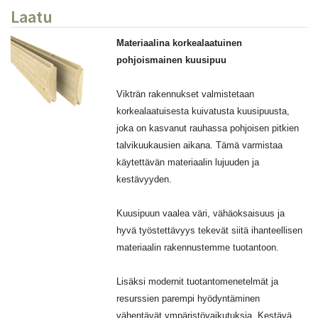
Laatu
Materiaalina korkealaatuinen
pohjoismainen kuusipuu
Vikträn rakennukset valmistetaan
korkealaatuisesta kuivatusta kuusipuusta,
joka on kasvanut rauhassa pohjoisen pitkien
talvikuukausien aikana. Tämä varmistaa
käytettävän materiaalin lujuuden ja
kestävyyden.
Kuusipuun vaalea väri, vähäoksaisuus ja
hyvä työstettävyys tekevät siitä ihanteellisen
materiaalin rakennustemme tuotantoon.
Lisäksi modernit tuotantomenetelmät ja
resurssien parempi hyödyntäminen
vähentävät ympäristövaikutuksia. Kestävä