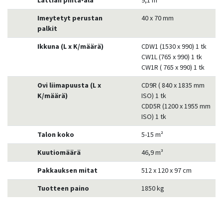
Lattian pinta-ala
9,1 m²
Imeytetyt perustan
40 x 70 mm
palkit
Ikkuna (L x K/määrä)
CDW1 (1530 x 990) 1 tk
CW1L (765 x 990) 1 tk
CW1R ( 765 x 990) 1 tk
Ovi liimapuusta (L x
CD9R ( 840 x 1835 mm
K/määrä)
ISO) 1 tk
CDD5R (1200 x 1955 mm
ISO) 1 tk
Talon koko
5-15 m²
Kuutiomäärä
46,9 m³
Pakkauksen mitat
512 x 120 x 97 cm
Tuotteen paino
1850 kg