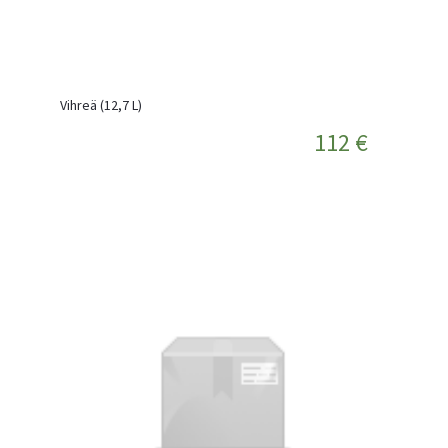
Vihreä (12,7 L)
112 €