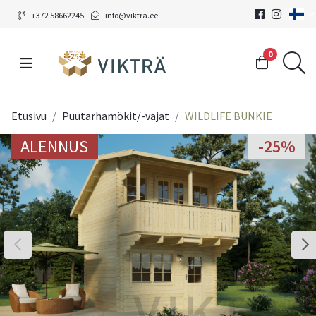
+372 58662245
info@viktra.ee
0
Etusivu
Puutarhamökit/-vajat
WILDLIFE BUNKIE
ALENNUS
-25%