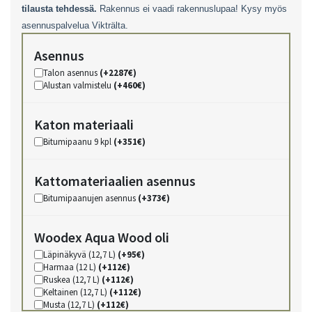
tilausta tehdessä.
Rakennus ei vaadi rakennuslupaa! Kysy myös
asennuspalvelua Vikträlta.
Asennus
Talon asennus
(+2287€)
Alustan valmistelu
(+460€)
Katon materiaali
Bitumipaanu 9 kpl
(+351€)
Kattomateriaalien asennus
Bitumipaanujen asennus
(+373€)
Woodex Aqua Wood oli
Läpinäkyvä (12,7 L)
(+95€)
Harmaa (12 L)
(+112€)
Ruskea (12,7 L)
(+112€)
Keltainen (12,7 L)
(+112€)
Musta (12,7 L)
(+112€)