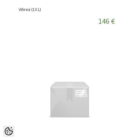
Vihreä (13 L)
146 €