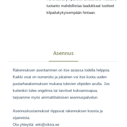
tuotanto mahdollistaa laadukkaat tuotteet
kilpailukykyisempään hintaan.
Asennus
Rakennuksen asentaminen on itse asiassa todella helppoa.
Kaikki osat on numeroitu ja jokainen voi itse koota uuden
puutarharakennuksen mukana tulevien ohjeiden avulla. Jos
kuitenkin tulee ongelmia tai tarvitset kokoamisapua,
tarjoamme myös ammattitaitoisen asennuspalvelun.
Asennuskustannukset riippuvat rakennuksen koosta ja
sijainnista.
Ota yhteyttä: erki@viktra.ee