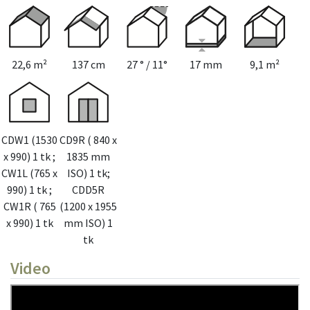
Terassi 400 x 400
(+615€)
Terassi 400 x 500
(+700€)
Terassi 400 x 600
(+767€)
Terassi 500 x 400
(+700€)
Terassi 500 x 500
(+767€)
22,6 m²
137 cm
27 ° / 11°
17 mm
9,1 m²
CDW1 (1530
CD9R ( 840 x
x 990) 1 tk ;
1835 mm
CW1L (765 x
ISO) 1 tk;
990) 1 tk ;
CDD5R
CW1R ( 765
(1200 x 1955
x 990) 1 tk
mm ISO) 1
tk
Video