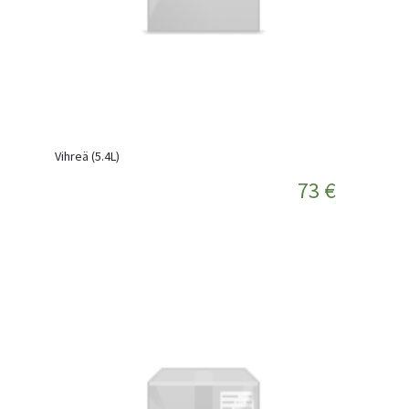
Vihreä (5.4L)
73 €