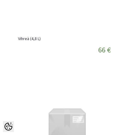
Vihreä (4,8 L)
66 €