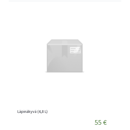
Läpinäkyvä (4,8 L)
55 €