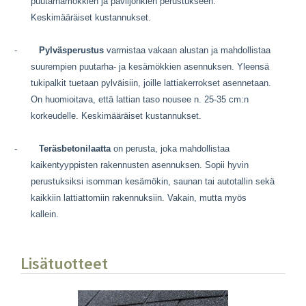
puutarhamökkien ja paviljonkien perustukseen.
Keskimääräiset kustannukset.
-
Pylväsperustus
varmistaa vakaan alustan ja mahdollistaa
suurempien puutarha- ja kesämökkien asennuksen. Yleensä
tukipalkit tuetaan pylväisiin, joille lattiakerrokset asennetaan.
On huomioitava, että lattian taso nousee n. 25-35 cm:n
korkeudelle. Keskimääräiset kustannukset.
-
Teräsbetonilaatta
on perusta, joka mahdollistaa
kaikentyyppisten rakennusten asennuksen. Sopii hyvin
perustuksiksi isomman kesämökin, saunan tai autotallin sekä
kaikkiin lattiattomiin rakennuksiin. Vakain, mutta myös
kallein.
Lisätuotteet