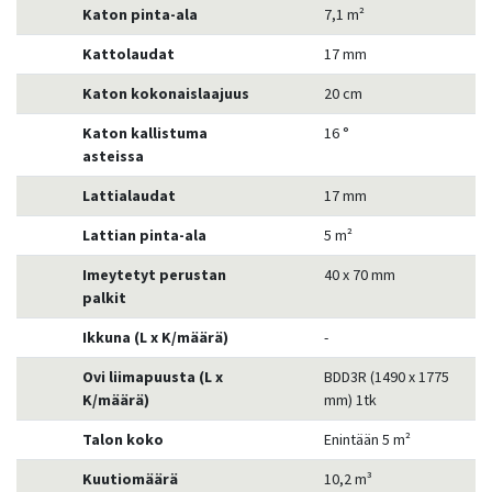
Katon pinta-ala
7,1 m²
Kattolaudat
17 mm
Katon kokonaislaajuus
20 cm
Katon kallistuma
16 °
asteissa
Lattialaudat
17 mm
Lattian pinta-ala
5 m²
Imeytetyt perustan
40 x 70 mm
palkit
Ikkuna (L x K/määrä)
-
Ovi liimapuusta (L x
BDD3R (1490 x 1775
K/määrä)
mm) 1tk
Talon koko
Enintään 5 m²
Kuutiomäärä
10,2 m³