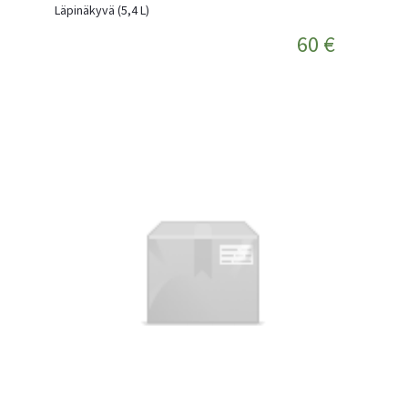
Läpinäkyvä (5,4 L)
60 €