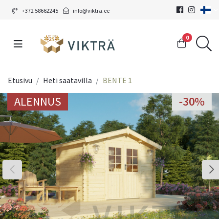
+372 58662245
info@viktra.ee
0
Etusivu
Heti saatavilla
BENTE 1
ALENNUS
ALENNUS
-30%
-30%