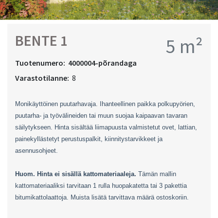
BENTE 1
5 m²
Tuotenumero:
4000004-põrandaga
Varastotilanne:
8
Monikäyttöinen puutarhavaja. Ihanteellinen paikka polkupyörien,
puutarha- ja työvälineiden tai muun suojaa kaipaavan tavaran
säilytykseen. Hinta sisältää liimapuusta valmistetut ovet, lattian,
painekyllästetyt perustuspalkit, kiinnitystarvikkeet ja
asennusohjeet.
Huom. Hinta ei sisällä kattomateriaaleja.
Tämän mallin
kattomateriaaliksi tarvitaan 1 rulla huopakatetta tai 3 pakettia
bitumikattolaattoja. Muista lisätä tarvittava määrä ostoskoriin.