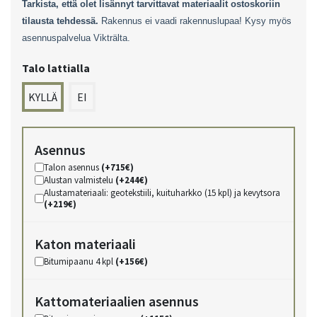
Tarkista, että olet lisännyt tarvittavat materiaalit ostoskoriin
tilausta tehdessä.
Rakennus ei vaadi rakennuslupaa! Kysy myös
asennuspalvelua Vikträlta.
Talo lattialla
KYLLÄ
EI
Asennus
Talon asennus
(+715€)
Alustan valmistelu
(+244€)
Alustamateriaali: geotekstiili, kuituharkko (15 kpl) ja kevytsora
(+219€)
Katon materiaali
Bitumipaanu 4 kpl
(+156€)
Kattomateriaalien asennus