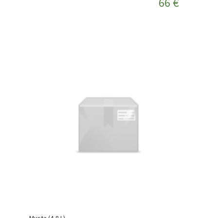
66 €
Musta (4,8 L)