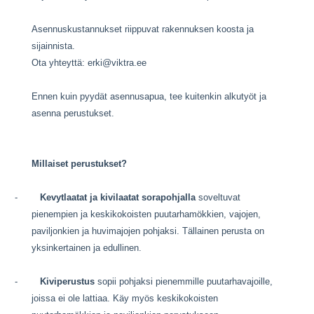
Asennuskustannukset riippuvat rakennuksen koosta ja
sijainnista.
Ota yhteyttä: erki@viktra.ee
Ennen kuin pyydät asennusapua, tee kuitenkin alkutyöt ja
asenna perustukset.
Millaiset perustukset?
-
Kevytlaatat ja kivilaatat sorapohjalla
soveltuvat
pienempien ja keskikokoisten puutarhamökkien, vajojen,
paviljonkien ja huvimajojen pohjaksi. Tällainen perusta on
yksinkertainen ja edullinen.
-
Kiviperustus
sopii pohjaksi pienemmille puutarhavajoille,
joissa ei ole lattiaa. Käy myös keskikokoisten