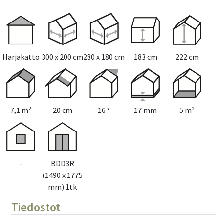
Harmaa (4,8 L)
(+66€)
Maalaus
Tuplamaalaus
(+594€)
Harjakatto
300 x 200 cm
280 x 180 cm
183 cm
222 cm
Sopii terassille
Terassi 400 x 400
(+615€)
Terassi 400 x 500
(+700€)
Terassi 400 x 600
(+767€)
7,1 m²
20 cm
16 °
17 mm
5 m²
-
BDD3R
(1490 x 1775
mm) 1tk
Tiedostot