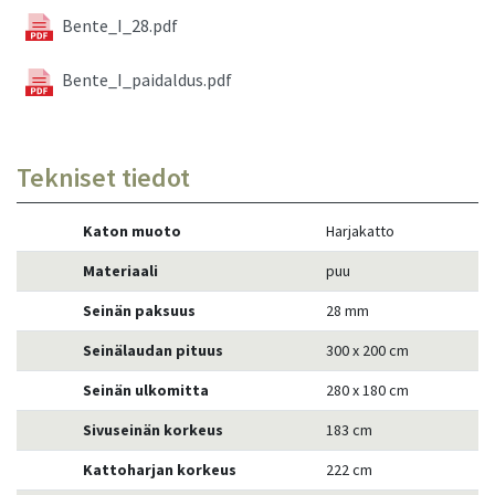
Bente_I_28.pdf
Bente_I_paidaldus.pdf
Tekniset tiedot
Katon muoto
Harjakatto
Materiaali
puu
Seinän paksuus
28 mm
Seinälaudan pituus
300 x 200 cm
Seinän ulkomitta
280 x 180 cm
Sivuseinän korkeus
183 cm
Kattoharjan korkeus
222 cm