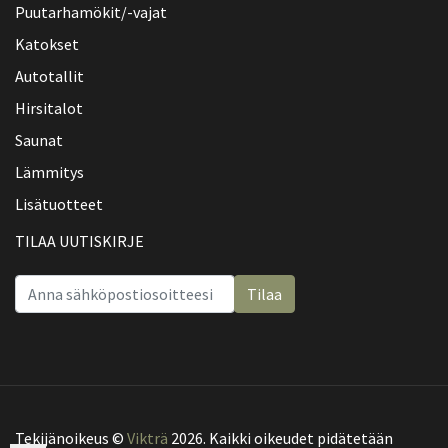
Puutarhamökit/-vajat
Katokset
Autotallit
Hirsitalot
Saunat
Lämmitys
Lisätuotteet
TILAA UUTISKIRJE
Tilaa
Tekijänoikeus ©
Vikträ
2026. Kaikki oikeudet pidätetään