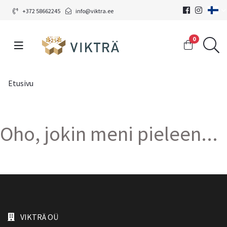
+372 58662245
info@viktra.ee
0
Etusivu
Oho, jokin meni pieleen...
VIKTRÄ OÜ