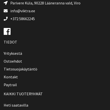
Parivere Küla, 90228
Lääneranna vald
, Viro
info@viktra.ee
+372 58662245
TIEDOT
Yrityksestä
Ostoehdot
Tietosuojakäytäntö
Kontakt
Paytrail
KAIKKI TUOTERYHMÄT
Heti saatavilla