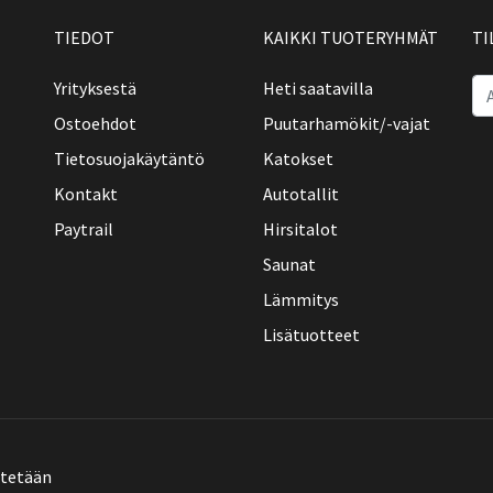
TIEDOT
KAIKKI TUOTERYHMÄT
TI
Yrityksestä
Heti saatavilla
Ostoehdot
Puutarhamökit/-vajat
Tietosuojakäytäntö
Katokset
Kontakt
Autotallit
Paytrail
Hirsitalot
Saunat
Lämmitys
Lisätuotteet
ätetään