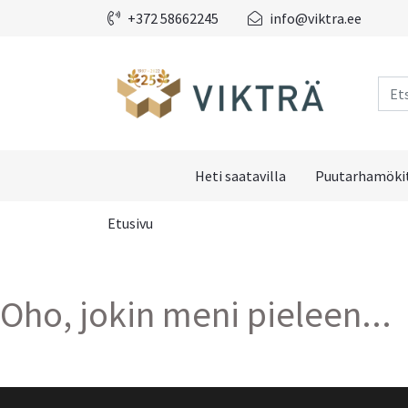
+372 58662245
info@viktra.ee
Heti saatavilla
Puutarhamökit
Etusivu
Oho, jokin meni pieleen...