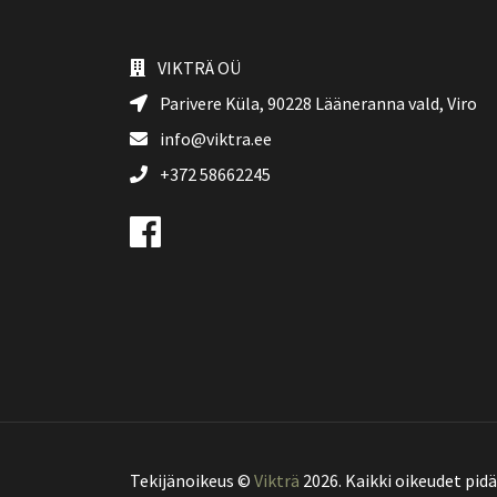
VIKTRÄ OÜ
Parivere Küla, 90228
Lääneranna vald
, Viro
info@viktra.ee
+372 58662245
Tekijänoikeus ©
Vikträ
2026. Kaikki oikeudet pid