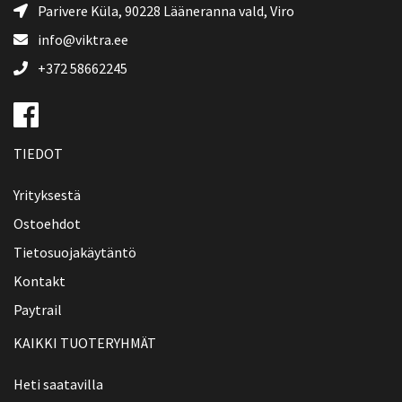
Parivere Küla, 90228
Lääneranna vald
, Viro
info@viktra.ee
+372 58662245
TIEDOT
Yrityksestä
Ostoehdot
Tietosuojakäytäntö
Kontakt
Paytrail
KAIKKI TUOTERYHMÄT
Heti saatavilla