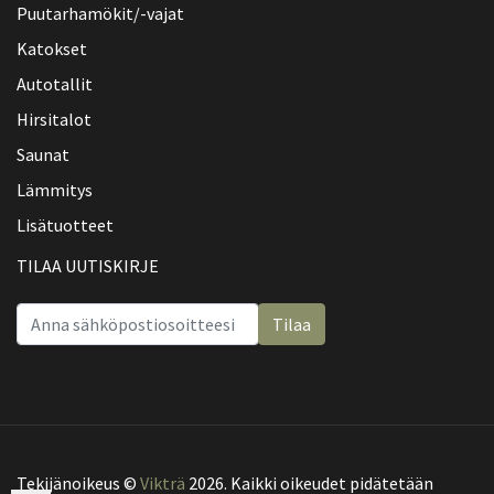
Puutarhamökit/-vajat
Katokset
Autotallit
Hirsitalot
Saunat
Lämmitys
Lisätuotteet
TILAA UUTISKIRJE
Tilaa
Tekijänoikeus ©
Vikträ
2026. Kaikki oikeudet pidätetään