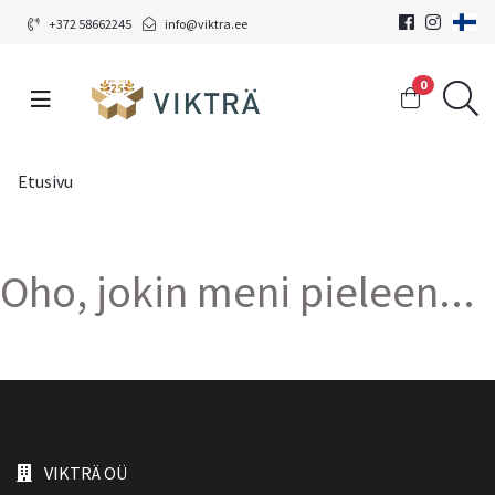
+372 58662245
info@viktra.ee
0
Etusivu
Oho, jokin meni pieleen...
VIKTRÄ OÜ