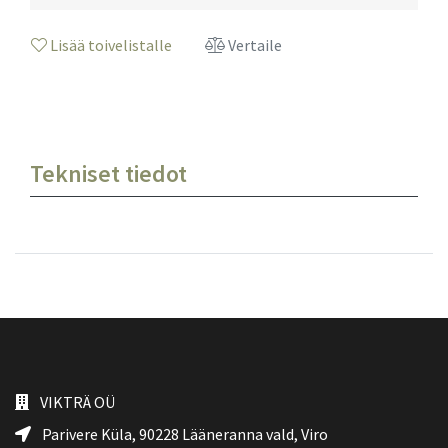
Lisää toivelistalle
Vertaile
Tekniset tiedot
VIKTRÄ OÜ
Parivere Küla, 90228
Lääneranna vald
, Viro