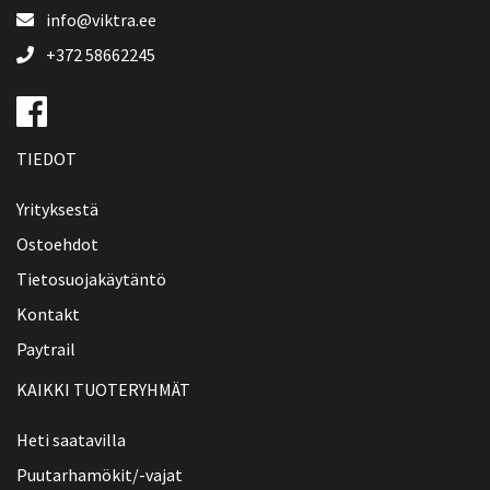
info@viktra.ee
+372 58662245
TIEDOT
Yrityksestä
Ostoehdot
Tietosuojakäytäntö
Kontakt
Paytrail
KAIKKI TUOTERYHMÄT
Heti saatavilla
Puutarhamökit/-vajat