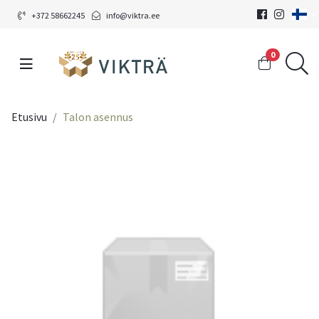
+372 58662245
info@viktra.ee
0
Etusivu
Talon asennus