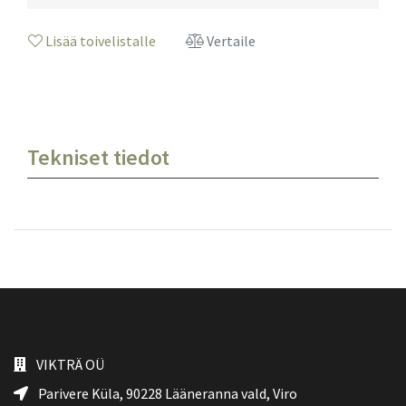
Lisää toivelistalle
Vertaile
Tekniset tiedot
VIKTRÄ OÜ
Parivere Küla, 90228
Lääneranna vald
, Viro