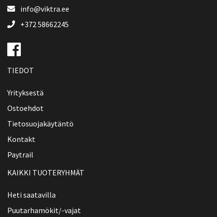
info@viktra.ee
+372 58662245
TIEDOT
Yrityksestä
Ostoehdot
Tietosuojakäytäntö
Kontakt
Paytrail
KAIKKI TUOTERYHMÄT
Heti saatavilla
Puutarhamökit/-vajat