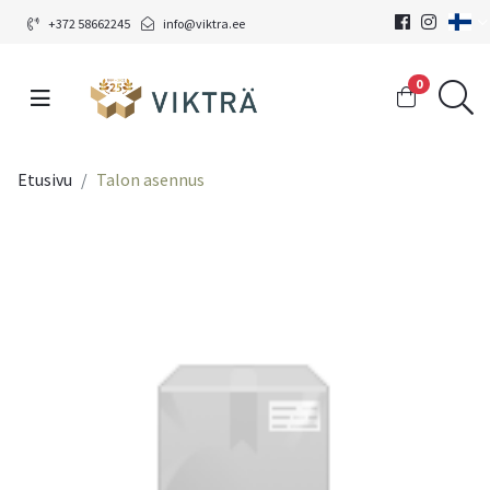
+372 58662245
info@viktra.ee
0
Etusivu
Talon asennus