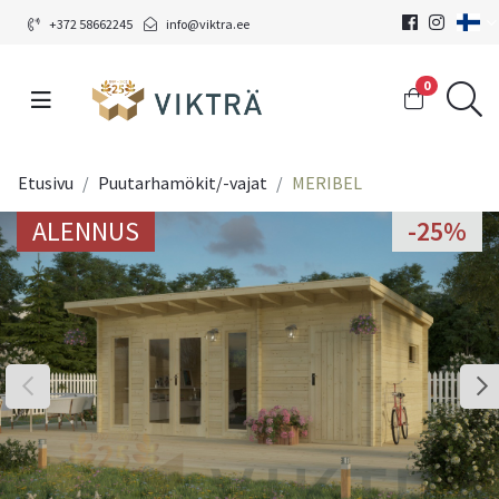
+372 58662245
info@viktra.ee
0
Etusivu
Puutarhamökit/-vajat
MERIBEL
ALENNUS
ALENNUS
-25%
-25%