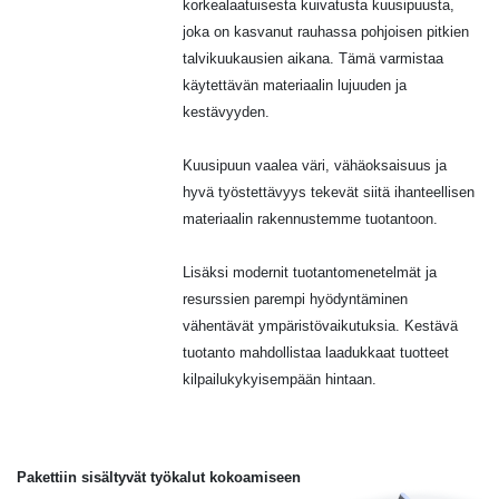
korkealaatuisesta kuivatusta kuusipuusta,
joka on kasvanut rauhassa pohjoisen pitkien
talvikuukausien aikana. Tämä varmistaa
käytettävän materiaalin lujuuden ja
kestävyyden.
Kuusipuun vaalea väri, vähäoksaisuus ja
hyvä työstettävyys tekevät siitä ihanteellisen
materiaalin rakennustemme tuotantoon.
Lisäksi modernit tuotantomenetelmät ja
resurssien parempi hyödyntäminen
vähentävät ympäristövaikutuksia. Kestävä
tuotanto mahdollistaa laadukkaat tuotteet
kilpailukykyisempään hintaan.
Pakettiin sisältyvät työkalut kokoamiseen