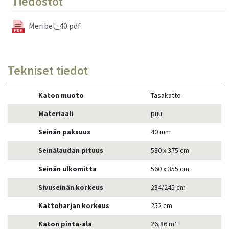
Tiedostot
Meribel_40.pdf
Tekniset tiedot
Katon muoto
Tasakatto
Materiaali
puu
Seinän paksuus
40 mm
Seinälaudan pituus
580 x 375 cm
Seinän ulkomitta
560 x 355 cm
Sivuseinän korkeus
234/245 cm
Kattoharjan korkeus
252 cm
Katon pinta-ala
26,86 m²