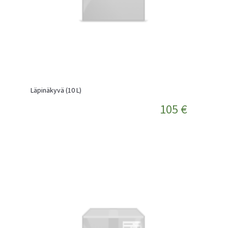
Läpinäkyvä (10 L)
105 €