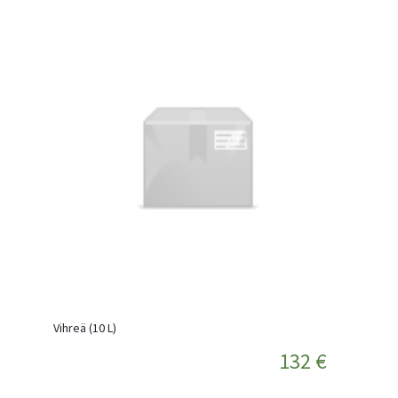
Vihreä (10 L)
132 €