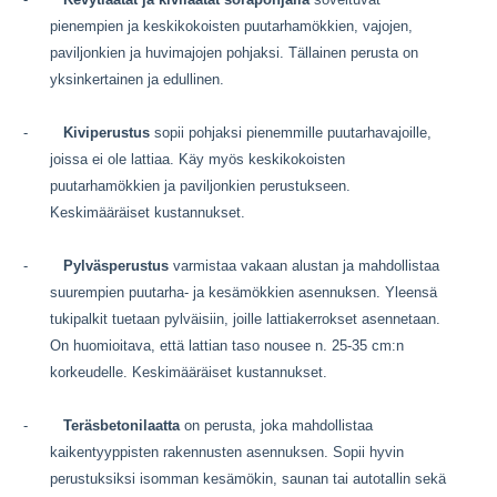
pienempien ja keskikokoisten puutarhamökkien, vajojen,
paviljonkien ja huvimajojen pohjaksi. Tällainen perusta on
yksinkertainen ja edullinen.
-
Kiviperustus
sopii pohjaksi pienemmille puutarhavajoille,
joissa ei ole lattiaa. Käy myös keskikokoisten
puutarhamökkien ja paviljonkien perustukseen.
Keskimääräiset kustannukset.
-
Pylväsperustus
varmistaa vakaan alustan ja mahdollistaa
suurempien puutarha- ja kesämökkien asennuksen. Yleensä
tukipalkit tuetaan pylväisiin, joille lattiakerrokset asennetaan.
On huomioitava, että lattian taso nousee n. 25-35 cm:n
korkeudelle. Keskimääräiset kustannukset.
-
Teräsbetonilaatta
on perusta, joka mahdollistaa
kaikentyyppisten rakennusten asennuksen. Sopii hyvin
perustuksiksi isomman kesämökin, saunan tai autotallin sekä