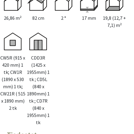
Terassi 600 x 600
(+1001€)
Terassi 600 x 700
(+1088€)
Terassi 700 x 700
(+1220€)
26,86 m²
82 cm
2 °
17 mm
19,8 (12,7 +
7,1) m²
CW5R (915 x
CDD3R
420 mm) 1
(1425 x
tk; CW1R
1955mm) 1
(1890 x 530
tk ; CD5L
mm) 1 tk;
(840 x
CW21R ( 515
1890mm) 1
x 1890 mm)
tk ; CD7R
2 tk
(840 x
1955mm) 1
tk