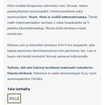
Hinta sisältää liimapuusta valmistetut ovet, ikkunan, lattian,
painekyllästetyt perustuspalkit, kiinnitystarvikkeet sekä
asennusohjeet.
Huom. Hinta ei sisällä kattomateriaaleja.
Tämän
mallin kattomateriaaliksi tarvitaan 2 rullaa huopakatetta tai 9
pakettia bitumikattolaattoja. Muista lisätä tarvittava määrä
ostoskoriin.
Mukana oviin ja ikkunoihin tarvittava 3+6+3 mm lasipaketti, joka
tarjoaa paremman lämmöneristyksen kuin perinteinen lasi. Lasi ei
huurru eikä kerää kosteutta! Ikkunat aukeavat kallistamalla.
Tarkista, että olet lisännyt tarvittavat materiaalit ostoskoriin
tilausta tehdessä.
Rakennus ei vaadi rakennuslupaa! Kysy myös
asennuspalvelua Vikträlta.
Talo lattialla
KYLLÄ