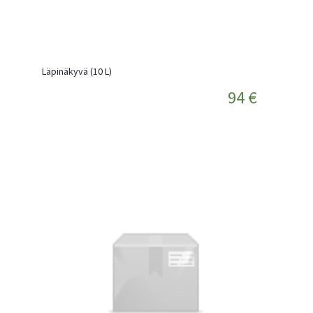
Läpinäkyvä (10 L)
94 €