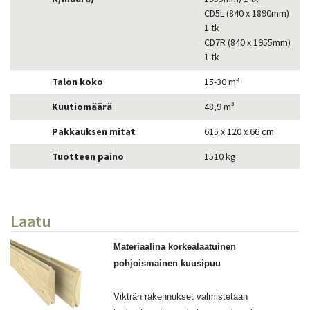
CD5L (840 x 1890mm)
1 tk
CD7R (840 x 1955mm)
1 tk
Talon koko
15-30 m²
Kuutiomäärä
48,9 m³
Pakkauksen mitat
615 x 120 x 66 cm
Tuotteen paino
1510 kg
Laatu
Materiaalina korkealaatuinen
pohjoismainen kuusipuu
Vikträn rakennukset valmistetaan