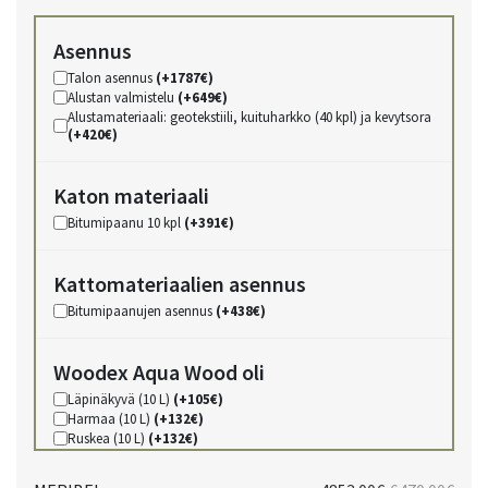
Asennus
Talon asennus
(+1787€)
Alustan valmistelu
(+649€)
Alustamateriaali: geotekstiili, kuituharkko (40 kpl) ja kevytsora
(+420€)
Katon materiaali
Bitumipaanu 10 kpl
(+391€)
Kattomateriaalien asennus
Bitumipaanujen asennus
(+438€)
Woodex Aqua Wood oli
Läpinäkyvä (10 L)
(+105€)
Harmaa (10 L)
(+132€)
Ruskea (10 L)
(+132€)
Keltainen (10 L)
(+132€)
Musta (10 L)
(+132€)