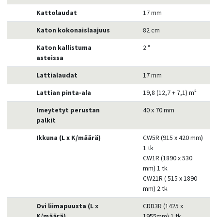
Kattolaudat
17 mm
Katon kokonaislaajuus
82 cm
Katon kallistuma
2 °
asteissa
Lattialaudat
17 mm
Lattian pinta-ala
19,8 (12,7 + 7,1) m²
Imeytetyt perustan
40 x 70 mm
palkit
Ikkuna (L x K/määrä)
CW5R (915 x 420 mm)
1 tk
CW1R (1890 x 530
mm) 1 tk
CW21R ( 515 x 1890
mm) 2 tk
Ovi liimapuusta (L x
CDD3R (1425 x
K/määrä)
1955mm) 1 tk