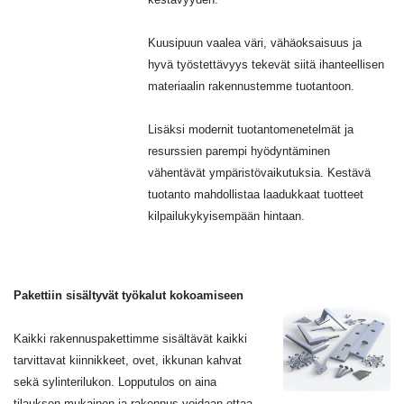
Kuusipuun vaalea väri, vähäoksaisuus ja
hyvä työstettävyys tekevät siitä ihanteellisen
materiaalin rakennustemme tuotantoon.
Lisäksi modernit tuotantomenetelmät ja
resurssien parempi hyödyntäminen
vähentävät ympäristövaikutuksia. Kestävä
tuotanto mahdollistaa laadukkaat tuotteet
kilpailukykyisempään hintaan.
Pakettiin sisältyvät työkalut kokoamiseen
Kaikki rakennuspakettimme sisältävät kaikki
tarvittavat kiinnikkeet, ovet, ikkunan kahvat
sekä sylinterilukon. Lopputulos on aina
tilauksen mukainen ja rakennus voidaan ottaa