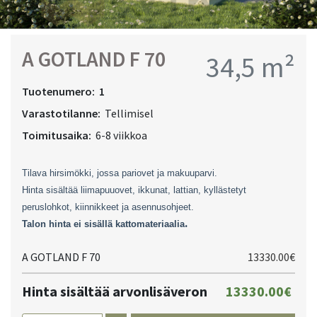
A GOTLAND F 70
34,5 m²
Tuotenumero:
1
Varastotilanne:
Tellimisel
Toimitusaika:
6-8 viikkoa
Tilava hirsimökki, jossa pariovet ja makuuparvi.
Hinta sisältää liimapuuovet, ikkunat, lattian, kyllästetyt
peruslohkot, kiinnikkeet ja asennusohjeet.
.
Talon hinta ei sisällä kattomateriaalia
A GOTLAND F 70
13330.00€
Hinta sisältää arvonlisäveron
13330.00€