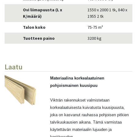
Ovi liimapuusta (L x
1550 x 2000 1 tk, 840 x
K/määrä)
1955 2 tk
Talon koko
75-75 m²
Tuotteen paino
3200 kg
Laatu
Materiaalina korkealaatuinen
pohjoismainen kuusipuu
Vikträn rakennukset valmistetaan
korkealaatuisesta kuivatusta kuusipuusta,
joka on kasvanut rauhassa pohjoisen pitkien
talvikuukausien aikana. Tämä varmistaa
käytettävän materiaalin lujuuden ja
kestävyyden.