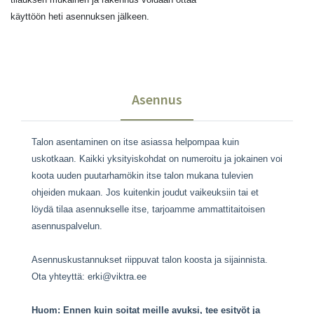
käyttöön heti asennuksen jälkeen.
Asennus
Talon asentaminen on itse asiassa helpompaa kuin
uskotkaan. Kaikki yksityiskohdat on numeroitu ja jokainen voi
koota uuden puutarhamökin itse talon mukana tulevien
ohjeiden mukaan. Jos kuitenkin joudut vaikeuksiin tai et
löydä tilaa asennukselle itse, tarjoamme ammattitaitoisen
asennuspalvelun.
Asennuskustannukset riippuvat talon koosta ja sijainnista.
Ota yhteyttä:
erki@viktra.ee
‌Huom: Ennen kuin soitat meille avuksi, tee esityöt ja