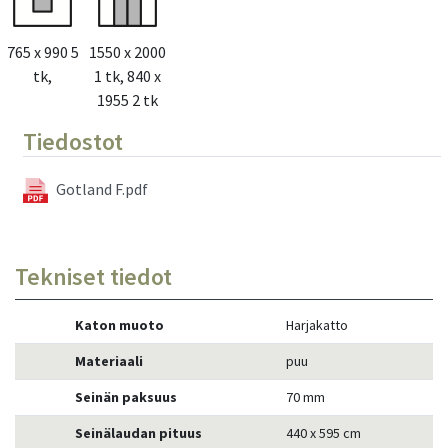
765 x 990 5
1550 x 2000
tk,
1 tk, 840 x
1955 2 tk
Tiedostot
Gotland F.pdf
Tekniset tiedot
Katon muoto
Harjakatto
Materiaali
puu
Seinän paksuus
70 mm
Seinälaudan pituus
440 x 595 cm