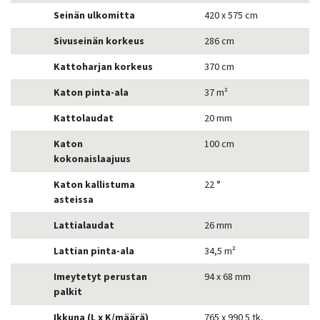
Seinän ulkomitta
420 x 575 cm
Sivuseinän korkeus
286 cm
Kattoharjan korkeus
370 cm
Katon pinta-ala
37 m²
Kattolaudat
20 mm
Katon
100 cm
kokonaislaajuus
Katon kallistuma
22 °
asteissa
Lattialaudat
26 mm
Lattian pinta-ala
34,5 m²
Imeytetyt perustan
94 x 68 mm
palkit
Ikkuna (L x K/määrä)
765 x 990 5 tk,