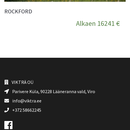
ROCKFORD
Alkaen 16241 €
VIKTRÄ OÜ
Parivere Küla, 90228
Lääneranna vald
, Viro
info@viktra.ee
+372 58662245