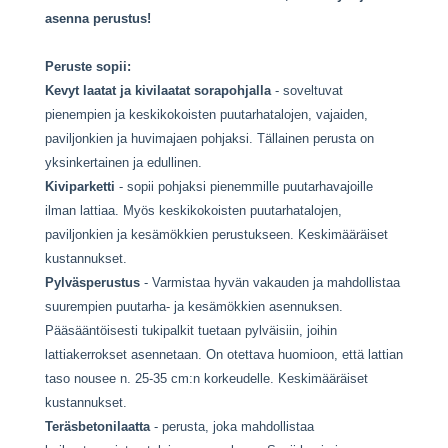
asenna perustus!
Peruste sopii:
Kevyt laatat ja kivilaatat sorapohjalla
- soveltuvat
pienempien ja keskikokoisten puutarhatalojen, vajaiden,
paviljonkien ja huvimajaen pohjaksi. Tällainen perusta on
yksinkertainen ja edullinen.
Kiviparketti
- sopii pohjaksi pienemmille puutarhavajoille
ilman lattiaa. Myös keskikokoisten puutarhatalojen,
paviljonkien ja kesämökkien perustukseen. Keskimääräiset
kustannukset.
Pylväsperustus
- Varmistaa hyvän vakauden ja mahdollistaa
suurempien puutarha- ja kesämökkien asennuksen.
Pääsääntöisesti tukipalkit tuetaan pylväisiin, joihin
lattiakerrokset asennetaan. On otettava huomioon, että lattian
taso nousee n. 25-35 cm:n korkeudelle. Keskimääräiset
kustannukset.
Teräsbetonilaatta
- perusta, joka mahdollistaa