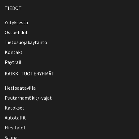
TIEDOT
Yrityksestä
Ostoehdot
Tietosuojakäytäntö
Kontakt
Paytrail
KAIKKI TUOTERYHMÄT
Heti saatavilla
Puutarhamökit/-vajat
Katokset
Autotallit
Hirsitalot
Saunat