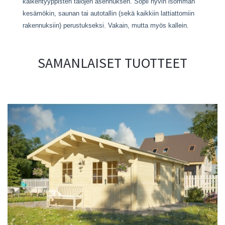
kaikentyyppisten talojen asennuksen. Sopii hyvin isomman
kesämökin, saunan tai autotallin (sekä kaikkiin lattiattomiin
rakennuksiin) perustukseksi. Vakain, mutta myös kallein.
SAMANLAISET TUOTTEET