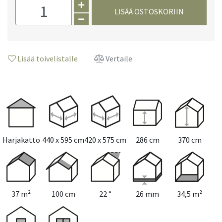
LISÄÄ OSTOSKORIIN
Lisää toivelistalle
Vertaile
Harjakatto
440 x 595 cm
420 x 575 cm
286 cm
370 cm
37 m²
100 cm
22 °
26 mm
34,5 m²