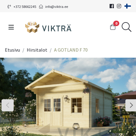
+372 58662245
info@viktra.ee
0
Etusivu
Hirsitalot
A GOTLAND F 70