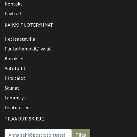
Kontakt
Paytrail
KAIKKI TUOTERYHMÄT
Heti saatavilla
Puutarhamökit/-vajat
Katokset
Autotallit
Hirsitalot
Saunat
Lämmitys
Lisätuotteet
TILAA UUTISKIRJE
Tilaa