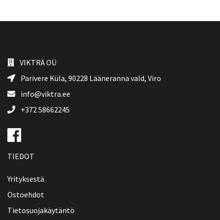
VIKTRÄ OÜ
Parivere Küla, 90228
Lääneranna vald
, Viro
info@viktra.ee
+372 58662245
TIEDOT
Yrityksestä
Ostoehdot
Tietosuojakäytäntö