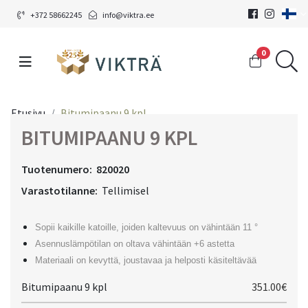
+372 58662245
info@viktra.ee
0
Etusivu
Bitumipaanu 9 kpl
BITUMIPAANU 9 KPL
Tuotenumero:
820020
Varastotilanne:
Tellimisel
Sopii kaikille katoille, joiden kaltevuus on vähintään 11 °
Asennuslämpötilan on oltava vähintään +6 astetta
Materiaali on kevyttä, joustavaa ja helposti käsiteltävää
Bitumipaanu 9 kpl
351.00€