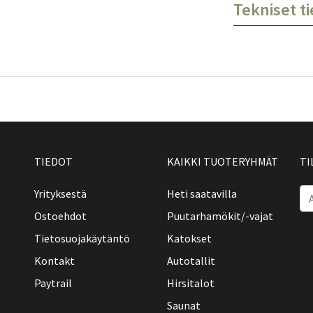
Tekniset t
TIEDOT
KAIKKI TUOTERYHMÄT
TI
Yrityksestä
Heti saatavilla
Ostoehdot
Puutarhamökit/-vajat
Tietosuojakäytäntö
Katokset
Kontakt
Autotallit
Paytrail
Hirsitalot
Saunat