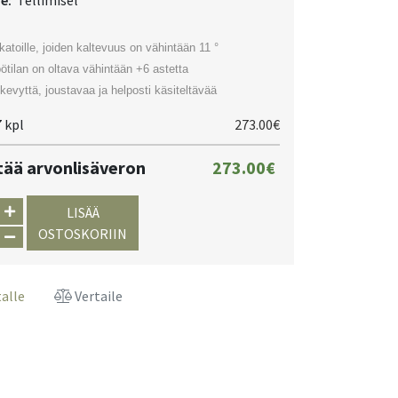
ne:
Tellimisel
 katoille, joiden kaltevuus on vähintään 11 °
tilan on oltava vähintään +6 astetta
 kevyttä, joustavaa ja helposti käsiteltävää
 kpl
273.00€
ltää arvonlisäveron
273.00€
LISÄÄ
OSTOSKORIIN
talle
Vertaile