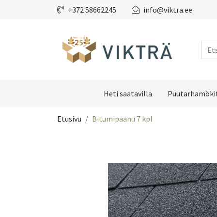
+372 58662245
info@viktra.ee
Heti saatavilla
Puutarhamökit
Etusivu
Bitumipaanu 7 kpl