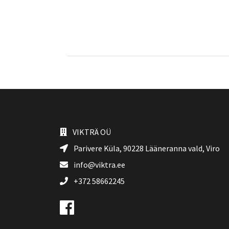
VIKTRÄ OÜ
Parivere Küla, 90228
Lääneranna vald
, Viro
info@viktra.ee
+372 58662245