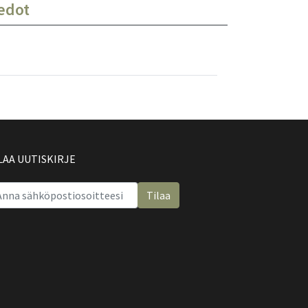
iedot
LAA UUTISKIRJE
Tilaa