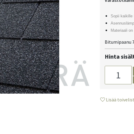
Varastotilan
Sopii kaikille
Asennuslämpö
Materiaali on
Bitumipaanu 7
Hinta sisä
Lisää toivelis