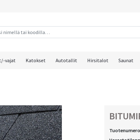
/-vajat
Katokset
Autotallit
Hirsitalot
Saunat
BITUMI
Tuotenumero