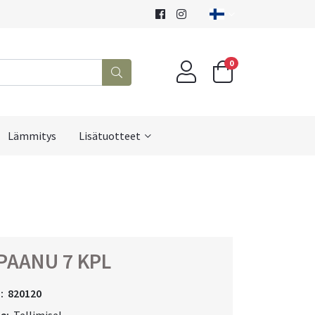
0
Lämmitys
Lisätuotteet
PAANU 7 KPL
:
820120