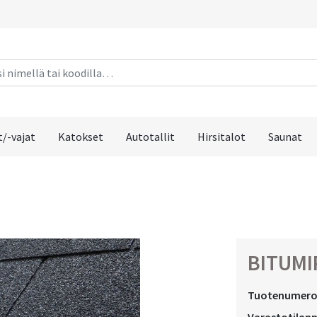
/-vajat
Katokset
Autotallit
Hirsitalot
Saunat
BITUMI
Tuotenumero