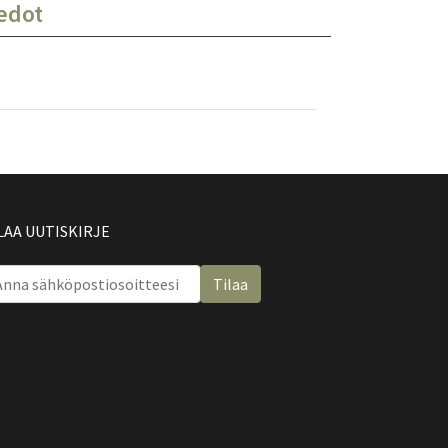
iedot
LAA UUTISKIRJE
Tilaa