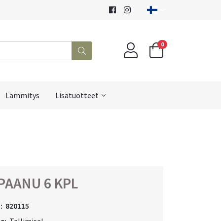
0
Lämmitys
Lisätuotteet
PAANU 6 KPL
:
820115