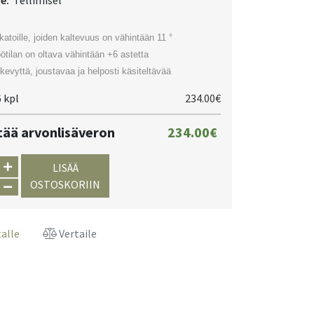
ne:
Tellimisel
 katoille, joiden kaltevuus on vähintään 11 °
tilan on oltava vähintään +6 astetta
 kevyttä, joustavaa ja helposti käsiteltävää
 kpl
234.00€
ltää arvonlisäveron
234.00€
LISÄÄ
OSTOSKORIIN
talle
Vertaile