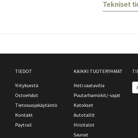
Tekniset t
TIEDOT
KAIKKI TUOTERYHMÄT
TI
Yrityksestä
Heti saatavilla
Ostoehdot
Puutarhamökit/-vajat
Tietosuojakäytäntö
Katokset
Kontakt
Autotallit
Paytrail
Hirsitalot
Saunat