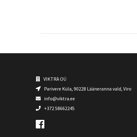
VIKTRÄ OÜ
Parivere Küla, 90228
Lääneranna vald
, Viro
info@viktra.ee
+372 58662245