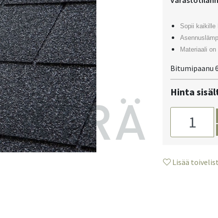
Varastotilan
Sopii kaikille
Asennuslämpö
Materiaali on
Bitumipaanu 6
Hinta sisä
Lisää toivelis