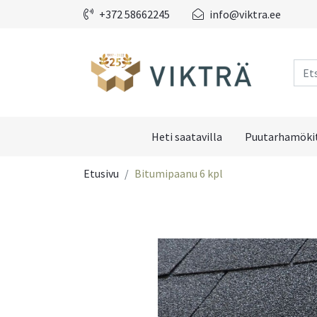
+372 58662245
info@viktra.ee
Heti saatavilla
Puutarhamökit
Etusivu
Bitumipaanu 6 kpl