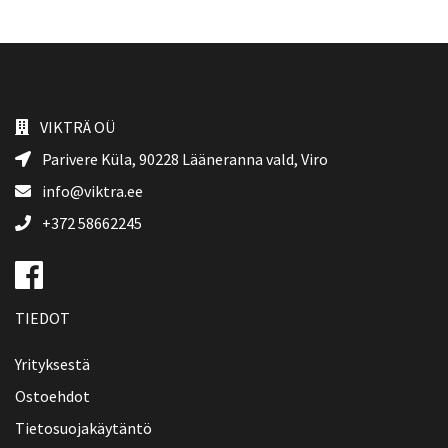
VIKTRÄ OÜ
Parivere Küla, 90228
Lääneranna vald
, Viro
info@viktra.ee
+372 58662245
TIEDOT
Yrityksestä
Ostoehdot
Tietosuojakäytäntö