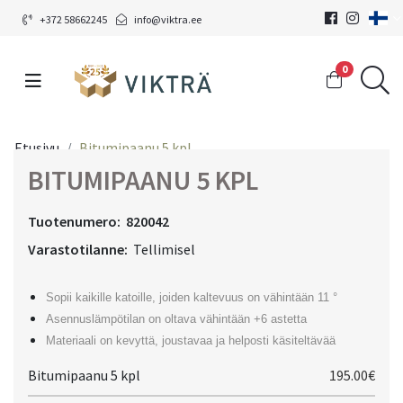
+372 58662245
info@viktra.ee
0
Etusivu
Bitumipaanu 5 kpl
BITUMIPAANU 5 KPL
Tuotenumero:
820042
Varastotilanne:
Tellimisel
Sopii kaikille katoille, joiden kaltevuus on vähintään 11 °
Asennuslämpötilan on oltava vähintään +6 astetta
Materiaali on kevyttä, joustavaa ja helposti käsiteltävää
Bitumipaanu 5 kpl
195.00€