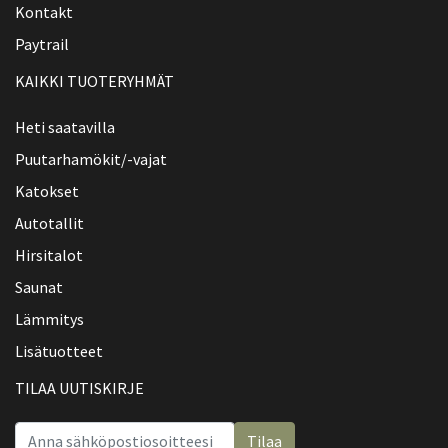
Kontakt
Paytrail
KAIKKI TUOTERYHMÄT
Heti saatavilla
Puutarhamökit/-vajat
Katokset
Autotallit
Hirsitalot
Saunat
Lämmitys
Lisätuotteet
TILAA UUTISKIRJE
Tilaa