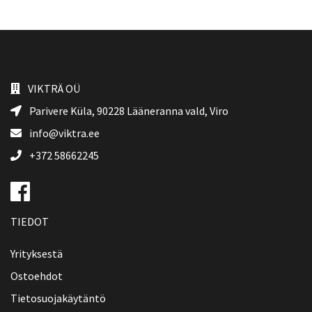
VIKTRÄ OÜ
Parivere Küla, 90228
Lääneranna vald
, Viro
info@viktra.ee
+372 58662245
TIEDOT
Yrityksestä
Ostoehdot
Tietosuojakäytäntö