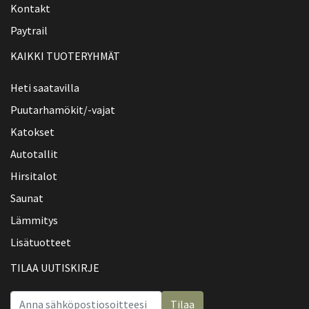
Kontakt
Paytrail
KAIKKI TUOTERYHMÄT
Heti saatavilla
Puutarhamökit/-vajat
Katokset
Autotallit
Hirsitalot
Saunat
Lämmitys
Lisätuotteet
TILAA UUTISKIRJE
Tilaa