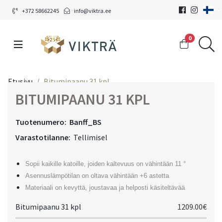
+372 58662245
info@viktra.ee
0
Etusivu
Bitumipaanu 31 kpl
BITUMIPAANU 31 KPL
Tuotenumero:
Banff_BS
Varastotilanne:
Tellimisel
Sopii kaikille katoille, joiden kaltevuus on vähintään 11 °
Asennuslämpötilan on oltava vähintään +6 astetta
Materiaali on kevyttä, joustavaa ja helposti käsiteltävää
Bitumipaanu 31 kpl
1209.00€