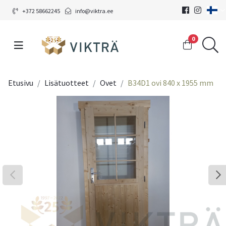
+372 58662245
info@viktra.ee
0
Etusivu
Lisätuotteet
Ovet
B34D1 ovi 840 x 1955 mm