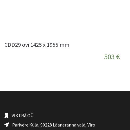
CDD29 ovi 1425 x 1955 mm
503 €
VIKTRÄ OÜ
Parivere Küla, 90228
Lääneranna vald
, Viro