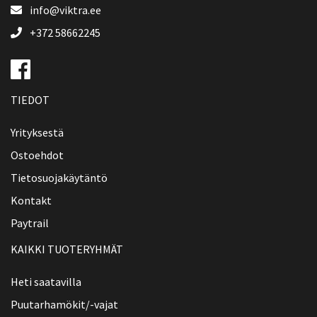
info@viktra.ee
+372 58662245
TIEDOT
Yrityksestä
Ostoehdot
Tietosuojakäytäntö
Kontakt
Paytrail
KAIKKI TUOTERYHMÄT
Heti saatavilla
Puutarhamökit/-vajat