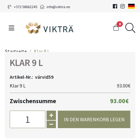
+372 58662245
info@viktra.ee
0
Startseite
Klar 9 L
KLAR 9 L
Artikel-Nr.:
värvid59
Klar 9 L
93.00€
Zwischensumme
93.00€
IN DEN WARENKORB LEGEN