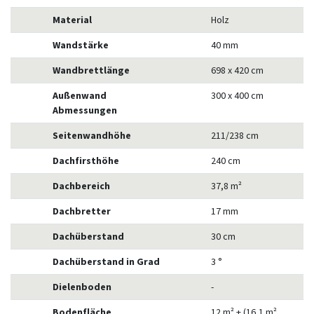
Material
Holz
Wandstärke
40 mm
Wandbrettlänge
698 x 420 cm
Außenwand
300 x 400 cm
Abmessungen
Seitenwandhöhe
211/238 cm
Dachfirsthöhe
240 cm
Dachbereich
37,8 m²
Dachbretter
17 mm
Dachüberstand
30 cm
Dachüberstand in Grad
3 °
Dielenboden
-
Bodenfläche
12 m² + (16,1 m²