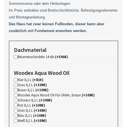
Sommersonne oder dem Herbstregen.
Im Preis enthalten sind Brettschichtholztür, Befestigungselemente
und Montageanleitung.
Das Haus hat zwar keinen Fußboden, dieser kann aber
zusätzlich mit Fundament erworben werden.
Dachmaterial
Bitumenschindeln 14 stk
(+546€)
Woodex Aqua Wood Oil
Klar 8,1 L
(+81€)
Grau 8,1 L
(+108€)
Braun 8,1 L
(+108€)
Woodex Aqua Wood Oil Für Uhlen, braun
(+108€)
Schwarz 8,1 L
(+108€)
Rot 8,1 L
(+108€)
Grün 8,1 L
(+108€)
Blau 8,1 L
(+108€)
Weiß 8,1 L
(+108€)