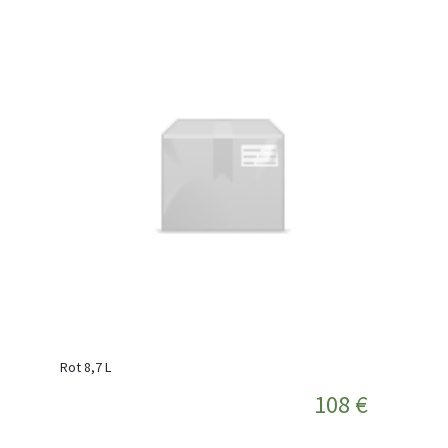
Rot 8,7 L
108 €