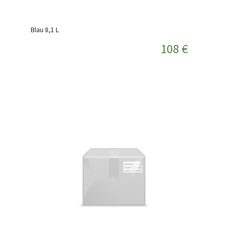
Blau 8,1 L
108 €