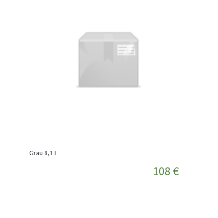
Grau 8,1 L
108 €