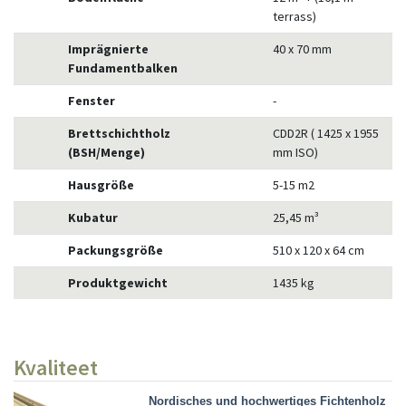
terrass)
Imprägnierte
40 x 70 mm
Fundamentbalken
Fenster
-
Brettschichtholz
CDD2R ( 1425 x 1955
(BSH/Menge)
mm ISO)
Hausgröße
5-15 m2
Kubatur
25,45 m³
Packungsgröße
510 x 120 x 64 cm
Produktgewicht
1435 kg
Kvaliteet
Nordisches und hochwertiges Fichtenholz