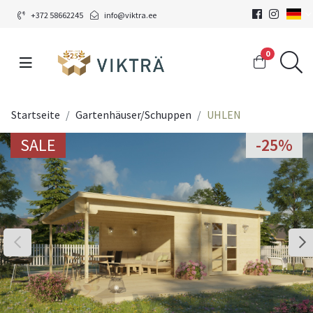
+372 58662245
info@viktra.ee
0
Startseite
Gartenhäuser/Schuppen
UHLEN
SALE
-25%