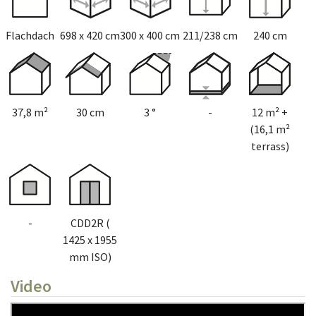
Flachdach
698 x 420 cm
300 x 400 cm
211/238 cm
240 cm
37,8 m²
30 cm
3 °
-
12 m² +
(16,1 m²
terrass)
-
CDD2R (
1425 x 1955
mm ISO)
Video