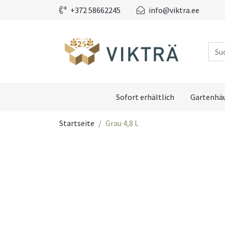
+372 58662245
info@viktra.ee
Sofort erhältlich
Gartenhä
Startseite
Grau 4,8 L