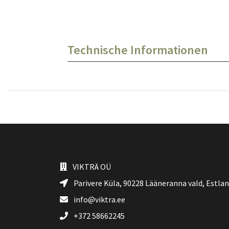
Technische Informationen
VIKTRÄ OÜ
Parivere Küla, 90228
Lääneranna vald
, Estla
info@viktra.ee
+372 58662245