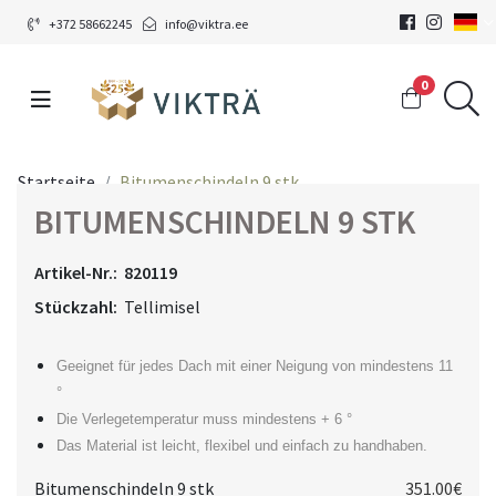
+372 58662245
info@viktra.ee
0
Startseite
Bitumenschindeln 9 stk
BITUMENSCHINDELN 9 STK
Artikel-Nr.:
820119
Stückzahl:
Tellimisel
Geeignet für jedes Dach mit einer Neigung von mindestens 11
°
Die Verlegetemperatur muss mindestens + 6 °
Das Material ist leicht, flexibel und einfach zu handhaben.
Bitumenschindeln 9 stk
351.00€