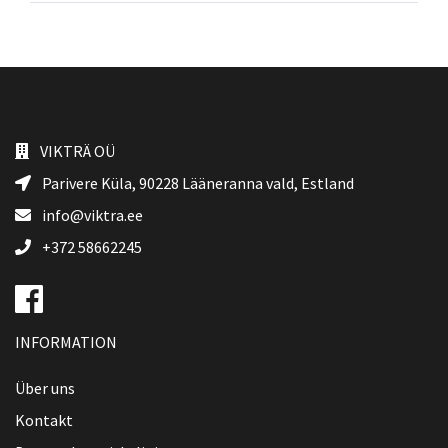
VIKTRÄ OÜ
Parivere Küla, 90228
Lääneranna vald
, Estland
info@viktra.ee
+372 58662245
INFORMATION
Über uns
Kontakt