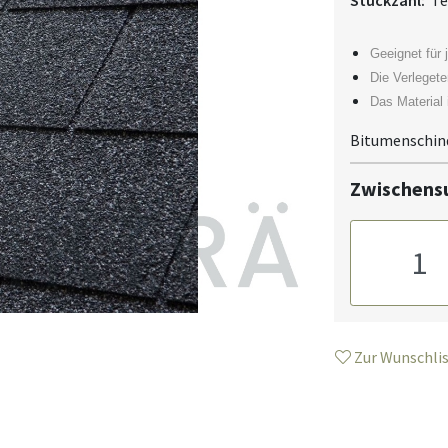
Stückzahl:
Te
Geeignet für
Die Verleget
Das Material 
Bitumenschind
Zwischen
Zur Wunschlis