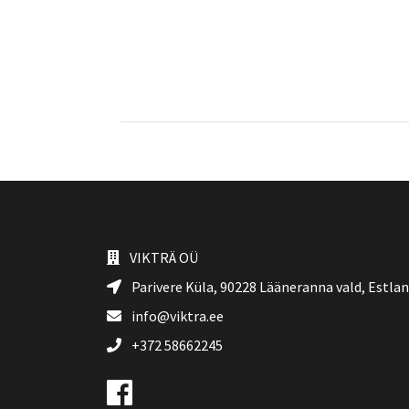
VIKTRÄ OÜ
Parivere Küla, 90228
Lääneranna vald
, Estla
info@viktra.ee
+372 58662245