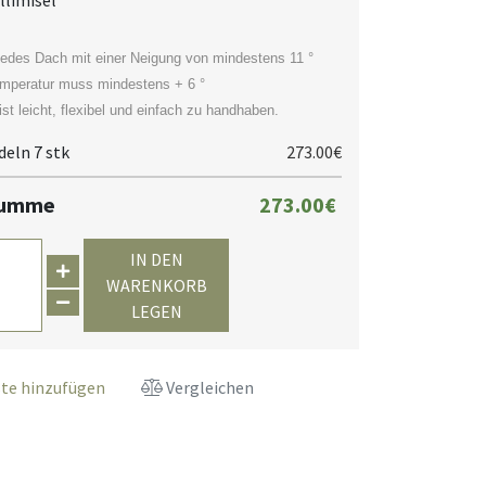
llimisel
 jedes Dach mit einer Neigung von mindestens 11 °
emperatur muss mindestens + 6 °
ist leicht, flexibel und einfach zu handhaben.
eln 7 stk
273.00€
summe
273.00€
IN DEN
WARENKORB
LEGEN
te hinzufügen
Vergleichen