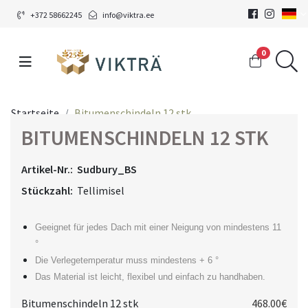
+372 58662245
info@viktra.ee
0
Startseite
Bitumenschindeln 12 stk
BITUMENSCHINDELN 12 STK
Artikel-Nr.:
Sudbury_BS
Stückzahl:
Tellimisel
Geeignet für jedes Dach mit einer Neigung von mindestens 11
°
Die Verlegetemperatur muss mindestens + 6 °
Das Material ist leicht, flexibel und einfach zu handhaben.
Bitumenschindeln 12 stk
468.00€