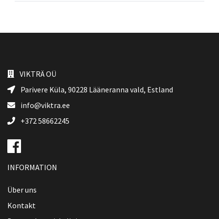
VIKTRÄ OÜ
Parivere Küla, 90228
Lääneranna vald
, Estland
info@viktra.ee
+372 58662245
INFORMATION
Über uns
Kontakt