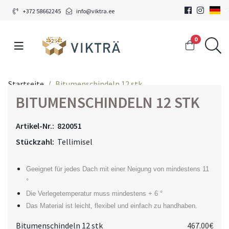
+372 58662245
info@viktra.ee
0
Startseite
Bitumenschindeln 12 stk
BITUMENSCHINDELN 12 STK
Artikel-Nr.:
820051
Stückzahl:
Tellimisel
Geeignet für jedes Dach mit einer Neigung von mindestens 11
°
Die Verlegetemperatur muss mindestens + 6 °
Das Material ist leicht, flexibel und einfach zu handhaben.
Bitumenschindeln 12 stk
467.00€