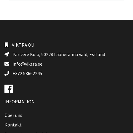
VIKTRÄ OÜ
Parivere Küla, 90228
Lääneranna vald
, Estland
info@viktra.ee
+372 58662245
INFORMATION
Über uns
Kontakt