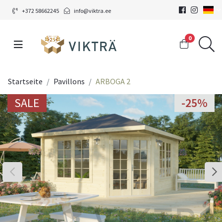
+372 58662245
info@viktra.ee
0
Startseite
Pavillons
ARBOGA 2
SALE
-25%