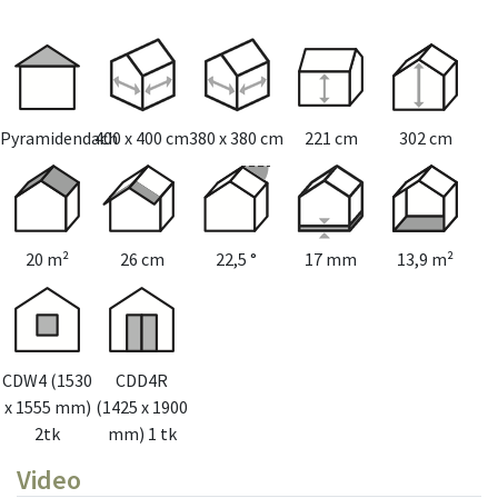
Pyramidendach
400 x 400 cm
380 x 380 cm
221 cm
302 cm
20 m²
26 cm
22,5 °
17 mm
13,9 m²
CDW4 (1530
CDD4R
x 1555 mm)
(1425 x 1900
2tk
mm) 1 tk
Video