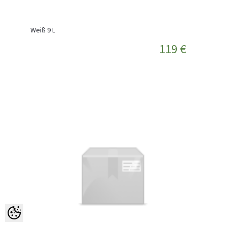
Weiß 9 L
119 €