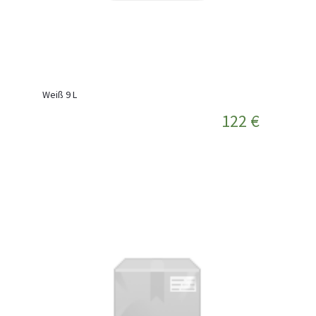
Weiß 9 L
122 €