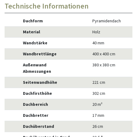
Technische Informationen
Dachform
Pyramidendach
Material
Holz
Wandstärke
40 mm
Wandbrettlänge
400 x 400 cm
Außenwand
380 x 380 cm
Abmessungen
Seitenwandhöhe
221 cm
Dachfirsthöhe
302 cm
Dachbereich
20 m²
Dachbretter
17 mm
Dachüberstand
26 cm