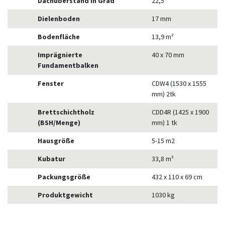
Dachüberstand in Grad
22,5 °
Dielenboden
17 mm
Bodenfläche
13,9 m²
Imprägnierte
40 x 70 mm
Fundamentbalken
Fenster
CDW4 (1530 x 1555
mm) 2tk
Brettschichtholz
CDD4R (1425 x 1900
(BSH/Menge)
mm) 1 tk
Hausgröße
5-15 m2
Kubatur
33,8 m³
Packungsgröße
432 x 110 x 69 cm
Produktgewicht
1030 kg